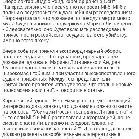
Вчера доктор Эндрю Рейд, коронер района Сент-
Панкрас, заявил, что письменно попросит MI-5, MI-6 и
полицию подготовиться к дальнейшим расследованиям.
"Коронер сказал, что дознание по поводу смерти моего
мужа будет широким, - подчеркнула Марина Литвиненко.
- Следовательно, оно будет включать расследование
причастности российского государства к его убийству,
именно этого я хочу".
Вчера события приняли экстраординарный оборот,
полагает издание. "На слушаниях, предваряющих
дознание, адвокаты Марины Литвиненко и Андрея
Лугового договорились, что дознание должно быть
широкомасштабным и при участии высокопоставленного
судьи и присяжных. Между тем представители
британского правительства уверяли, что столь широкие
полномочия излишни", - говорится в статье.
Королевский адвокат Бен Эммерсон, представляющий
интересы вдовы, заявил, что дознание должно ответить
на вопросы: "Убила ли Россия господина Литвиненко" и
"Что если MI-5 и MI-6 располагали информацией, но не
смогли спасти Литвиненко и, следовательно, не
выполнили своих обязанностей?". И, наконец, дознание
должно развеять оскорбительные альтернативные