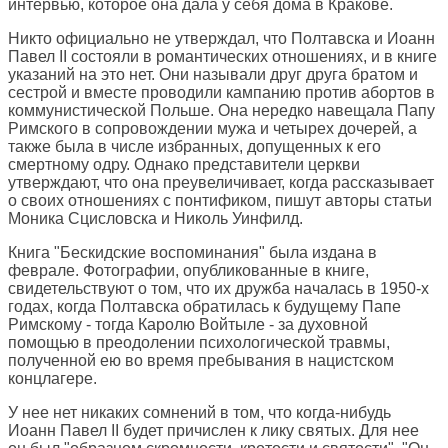
интервью, которое она дала у себя дома в Кракове.
Никто официально не утверждал, что Полтавска и Иоанн
Павел II состояли в романтических отношениях, и в книге
указаний на это нет. Они называли друг друга братом и
сестрой и вместе проводили кампанию против абортов в
коммунистической Польше. Она нередко навещала Папу
Римского в сопровождении мужа и четырех дочерей, а
также была в числе избранных, допущенных к его
смертному одру. Однако представители церкви
утверждают, что она преувеличивает, когда рассказывает
о своих отношениях с понтификом, пишут авторы статьи
Моника Сцисловска и Николь Уинфилд.
Книга "Бескидские воспоминания" была издана в
феврале. Фотографии, опубликованные в книге,
свидетельствуют о том, что их дружба началась в 1950-х
годах, когда Полтавска обратилась к будущему Папе
Римскому - тогда Каролю Войтыле - за духовной
помощью в преодолении психологической травмы,
полученной ею во время пребывания в нацистском
концлагере.
У нее нет никаких сомнений в том, что когда-нибудь
Иоанн Павел II будет причислен к лику святых. Для нее