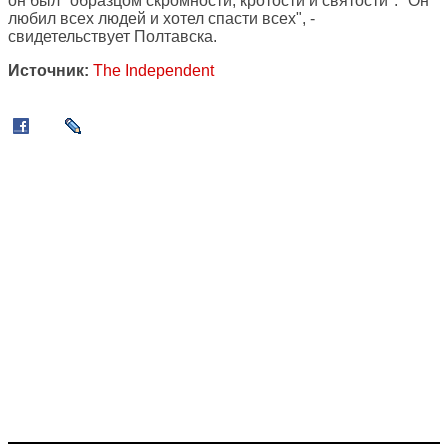
он был "образцом скромности, кротости и святости". "Он
любил всех людей и хотел спасти всех", -
свидетельствует Полтавска.
Источник:
The Independent