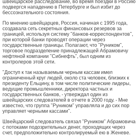
швейцарское расследование, во время поездки в Россию
подвергся нападению в Петербурге и был избит до
бессознательного состояния.
По мнению швейцарцев, Россия, начиная с 1995 года,
создавала сеть секретных финансовых резервов за
границей, используя систему "банков-корреспондентов",
при которой банки проводят операции через
государственные границы. Полагают, что "Руником",
торговое подразделение принадлежащей Абрамовичу
нефтяной компании "Сибнефть", был одним из
контролеров этой сети.
"Доступ к так называемым черным кассам имел
ограниченный круг людей, около ста человек, близких к
президенту Ельцину, в том числе политические лидеры,
ведущие промышленники, директора частных и
государственных банков, - утверждал один из
швейцарских следователей в отчете в 2000 году. - Мне
известно, что группа "Руником" управляла и до сих пор
управляет черными кассами".
Швейцарский следователь связал "Руником" Абрамовича
с потоками подозрительных денег, проходящих через
счет, предположительно контролируемый ею в Женеве.