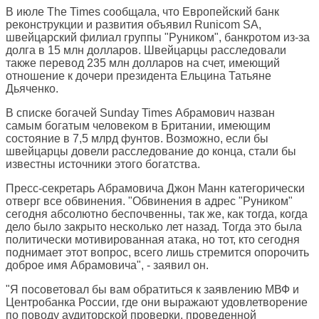
В июле The Times сообщала, что Европейский банк
реконструкции и развития объявил Runicom SA,
швейцарский филиал группы "Руником", банкротом из-за
долга в 15 млн долларов. Швейцарцы расследовали
также перевод 235 млн долларов на счет, имеющий
отношение к дочери президента Ельцина Татьяне
Дьяченко.
В списке богачей Sunday Times Абрамович назван
самым богатым человеком в Британии, имеющим
состояние в 7,5 млрд фунтов. Возможно, если бы
швейцарцы довели расследование до конца, стали бы
известны источники этого богатства.
Пресс-секретарь Абрамовича Джон Манн категорически
отверг все обвинения. "Обвинения в адрес "Руником"
сегодня абсолютно беспочвенны, так же, как тогда, когда
дело было закрыто несколько лет назад. Тогда это была
политически мотивированная атака, но тот, кто сегодня
поднимает этот вопрос, всего лишь стремится опорочить
доброе имя Абрамовича", - заявил он.
"Я посоветовал бы вам обратиться к заявлению МВФ и
Центробанка России, где они выражают удовлетворение
по поводу аудиторской проверки, проведенной