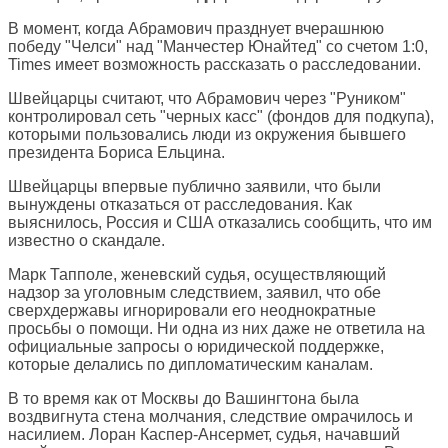
В момент, когда Абрамович празднует вчерашнюю
победу "Челси" над "Манчестер Юнайтед" со счетом 1:0,
Times имеет возможность рассказать о расследовании.
Швейцарцы считают, что Абрамович через "Руником"
контролировал сеть "черных касс" (фондов для подкупа),
которыми пользовались люди из окружения бывшего
президента Бориса Ельцина.
Швейцарцы впервые публично заявили, что были
вынуждены отказаться от расследования. Как
выяснилось, Россия и США отказались сообщить, что им
известно о скандале.
Марк Тапполе, женевский судья, осуществляющий
надзор за уголовным следствием, заявил, что обе
сверхдержавы игнорировали его неоднократные
просьбы о помощи. Ни одна из них даже не ответила на
официальные запросы о юридической поддержке,
которые делались по дипломатическим каналам.
В то время как от Москвы до Вашингтона была
воздвигнута стена молчания, следствие омрачилось и
насилием. Лоран Каспер-Ансермет, судья, начавший