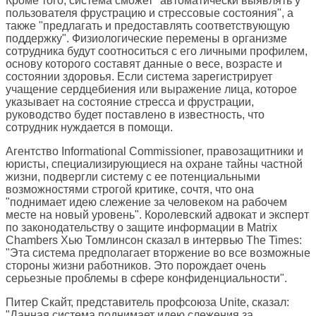
Кроме того, система сможет "автоматически выявлять у
пользователя фрустрацию и стрессовые состояния", а
также "предлагать и предоставлять соответствующую
поддержку". Физиологические перемены в организме
сотрудника будут соотноситься с его личными профилем,
основу которого составят данные о весе, возрасте и
состоянии здоровья. Если система зарегистрирует
учащение сердцебиения или выражение лица, которое
указывает на состояние стресса и фрустрации,
руководство будет поставлено в известность, что
сотрудник нуждается в помощи.
Агентство Informational Commissioner, правозащитники и
юристы, специализирующиеся на охране тайны частной
жизни, подвергли систему с ее потенциальными
возможностями строгой критике, сочтя, что она
"поднимает идею слежение за человеком на рабочем
месте на новый уровень". Королевский адвокат и эксперт
по законодательству о защите информации в Matrix
Chambers Хью Томлинсон сказал в интервью The Times:
"Эта система предполагает вторжение во все возможные
стороны жизни работников. Это порождает очень
серьезные проблемы в сфере конфиденциальности".
Питер Скайт, представитель профсоюза Unite, сказал:
"Данная система поднимает идею слежения за