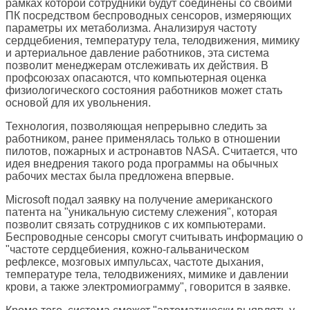
рамках которой сотрудники будут соединены со своими
ПК посредством беспроводных сенсоров, измеряющих
параметры их метаболизма. Анализируя частоту
сердцебиения, температуру тела, телодвижения, мимику
и артериальное давление работников, эта система
позволит менеджерам отслеживать их действия. В
профсоюзах опасаются, что компьютерная оценка
физиологического состояния работников может стать
основой для их увольнения.
Технология, позволяющая непрерывно следить за
работником, ранее применялась только в отношении
пилотов, пожарных и астронавтов NASA. Считается, что
идея внедрения такого рода программы на обычных
рабочих местах была предложена впервые.
Microsoft подал заявку на получение американского
патента на "уникальную систему слежения", которая
позволит связать сотрудников с их компьютерами.
Беспроводные сенсоры смогут считывать информацию о
"частоте сердцебиения, кожно-гальваническом
рефлексе, мозговых импульсах, частоте дыхания,
температуре тела, телодвижениях, мимике и давлении
крови, а также электромиограмму", говорится в заявке.