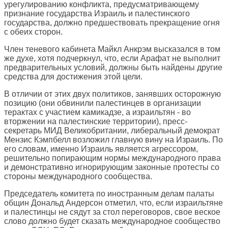
урегулированию конфликта, предусматривающему
признание государства Израиль и палестинского
государства, должно предшествовать прекращение огня
с обеих сторон.
Член теневого кабинета Майкл Анкрэм высказался в том
же духе, хотя подчеркнул, что, если Арафат не выполнит
предварительных условий, должны быть найдены другие
средства для достижения этой цели.
В отличии от этих двух политиков, занявших осторожную
позицию (они обвинили палестинцев в организации
терактах с участием камикадзе, а израильтян - во
вторжении на палестинские территории), пресс-
секретарь МИД Великобритании, либеральный демократ
Мензис Кэмпбелл возложил главную вину на Израиль. По
его словам, именно Израиль является агрессором,
решительно попирающим нормы международного права
и демонстративно игнорирующим законные протесты со
стороны международного сообщества.
Председатель комитета по иностранным делам палаты
общин Дональд Андерсон отметил, что, если израильтяне
и палестинцы не сядут за стол переговоров, свое веское
слово должно будет сказать международное сообщество