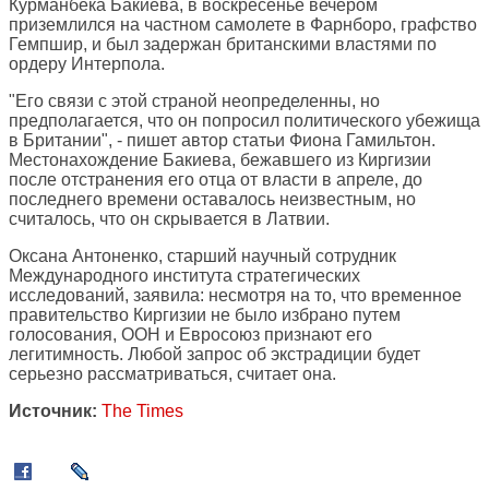
Курманбека Бакиева, в воскресенье вечером
приземлился на частном самолете в Фарнборо, графство
Гемпшир, и был задержан британскими властями по
ордеру Интерпола.
"Его связи с этой страной неопределенны, но
предполагается, что он попросил политического убежища
в Британии", - пишет автор статьи Фиона Гамильтон.
Местонахождение Бакиева, бежавшего из Киргизии
после отстранения его отца от власти в апреле, до
последнего времени оставалось неизвестным, но
считалось, что он скрывается в Латвии.
Оксана Антоненко, старший научный сотрудник
Международного института стратегических
исследований, заявила: несмотря на то, что временное
правительство Киргизии не было избрано путем
голосования, ООН и Евросоюз признают его
легитимность. Любой запрос об экстрадиции будет
серьезно рассматриваться, считает она.
Источник:
The Times