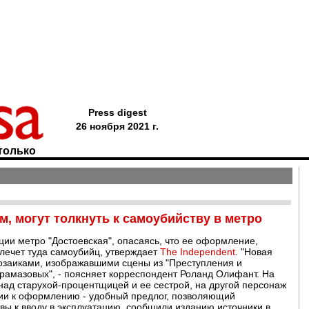
Press digest
26 ноября 2021 г.
только
, могут толкнуть к самоубийству в метро
ции метро "Достоевская", опасаясь, что ее оформление,
лечет туда самоубийц, утверждает
The Independent
. "Новая
заиками, изображавшими сцены из "Преступления и
Карамазовых", - поясняет корреспондент Роланд Олифант. На
 над старухой-процентщицей и ее сестрой, на другой персонаж
нзии к оформлению - удобный предлог, позволяющий
товы к вводу в эксплуатацию, сообщили изданию источники в