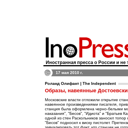
Иностранная пресса о России и не 
17 мая 2010 г.
Роланд Олифант | The Independent
Образы, навеянные Достоевским
Московские власти отложили открытие стан
навеянное произведениями писателя, прив
станция была оформлена черно-белыми мо
наказания", "Бесов", "Идиота" и "Братьев 
одной из стен Раскольников заносил топор
"Бесов" подносил к виску пистолет. Прете
завуалировать тот факт, что станции не го