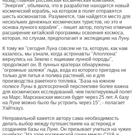
назад главная российская космическая компания,
"Энергия", объявила, что в разработке находится новый
космический корабль, на котором в полет отправятся
шесть космонавтов. Разумеется, там найдется место для
нескольких денежных космических туристов, но это и
основа лунного корабля", - пишет автор, попутно отмечая
расширение китайской программы освоения космоса,
которая, по слухам, предполагает и экспедицию на Луну.
К тому же "сегодня Луна совсем не та, которую, как нам
казалось, мы узнали, когда астронавты "Аполлона"
вернулись на Землю с ящиками лунной породы",
продолжает он. В лунных кратерах обнаружены
"огромные залежи" льда, вода из которого пригодна не
только для питья и полива растений, но и для
производства ракетного топлива. "База на южном
полюсе Луны в долгосрочной перспективе более важна
для космических исследований, чем пилотируемый полет
на Марс. Марсианская миссия будет через 25 лет. А базу
на Луне можно было бы устроить через 15", - полагает
Уайтхауз.
Неправильной кажется автору сама необходимость
делать выбор между путешествием на астероид и
созданием базы на Луне. Он призывает учиться на чужих
ошибках: "На заре космической гонки между США и