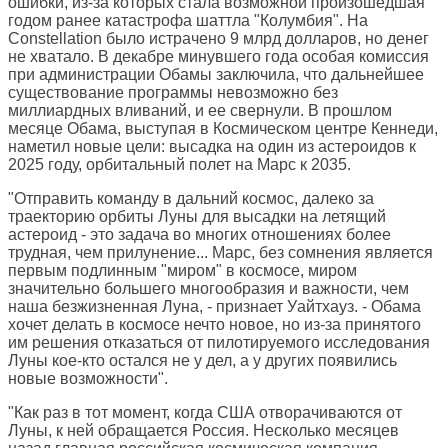
ошибки, из-за которых стала возможной произошедшая
годом ранее катастрофа шаттла "Колумбия". На
Constellation было истрачено 9 млрд долларов, но денег
не хватало. В декабре минувшего года особая комиссия
при администрации Обамы заключила, что дальнейшее
существование программы невозможно без
миллиардных вливаний, и ее свернули. В прошлом
месяце Обама, выступая в Космическом центре Кеннеди,
наметил новые цели: высадка на один из астероидов к
2025 году, орбитальный полет на Марс к 2035.
"Отправить команду в дальний космос, далеко за
траекторию орбиты Луны для высадки на летящий
астероид - это задача во многих отношениях более
трудная, чем прилунение... Марс, без сомнения является
первым подлинным "миром" в космосе, миром
значительно большего многообразия и важности, чем
наша безжизненная Луна, - признает Уайтхауз. - Обама
хочет делать в космосе нечто новое, но из-за принятого
им решения отказаться от пилотируемого исследования
Луны кое-кто остался не у дел, а у других появились
новые возможности".
"Как раз в тот момент, когда США отворачиваются от
Луны, к ней обращается Россия. Несколько месяцев