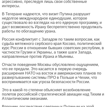
агрессивно, преследуя лишь свои собственные
интересы.
В Тегеране надеются, что визит Путина разрушит
недолгое международное единодушие, которое
существовало во взглядах на его ядерную программу, и
даст возможность Ирану беспрепятственно продолжать
работы по обогащению урана.
Россия конфликтует с Западом по таким вопросам, как
судьба мятежного сербского края Косово, политический
курс России в отношении бывших советских республик, в
частности Грузии и Украины, а также шаги Запада,
направленные против Ирана и Мьянмы.
Отчасти поведение Москвы обусловлено ощущением,
что ее предали. Это касается в первую очередь
расширения НАТО на восток и американских планов по
развертыванию системы ПРО в Польше и Чехии, что
воспринимается как угроза безопасности России.
Это в какой-то степени объясняет возобновление
полетов российской стратегической авиации над Тихим и
Атлантическим океанами.
Впрочем, последствия сделанных Путиным на этой