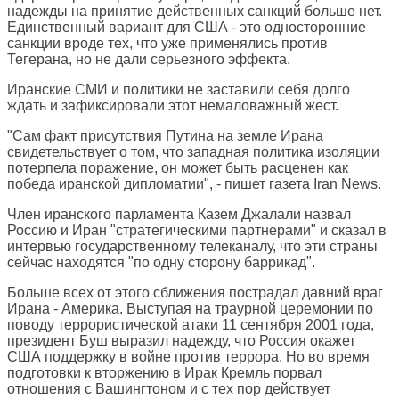
надежды на принятие действенных санкций больше нет.
Единственный вариант для США - это односторонние
санкции вроде тех, что уже применялись против
Тегерана, но не дали серьезного эффекта.
Иранские СМИ и политики не заставили себя долго
ждать и зафиксировали этот немаловажный жест.
"Сам факт присутствия Путина на земле Ирана
свидетельствует о том, что западная политика изоляции
потерпела поражение, он может быть расценен как
победа иранской дипломатии", - пишет газета Iran News.
Член иранского парламента Казем Джалали назвал
Россию и Иран "стратегическими партнерами" и сказал в
интервью государственному телеканалу, что эти страны
сейчас находятся "по одну сторону баррикад".
Больше всех от этого сближения пострадал давний враг
Ирана - Америка. Выступая на траурной церемонии по
поводу террористической атаки 11 сентября 2001 года,
президент Буш выразил надежду, что Россия окажет
США поддержку в войне против террора. Но во время
подготовки к вторжению в Ирак Кремль порвал
отношения с Вашингтоном и с тех пор действует