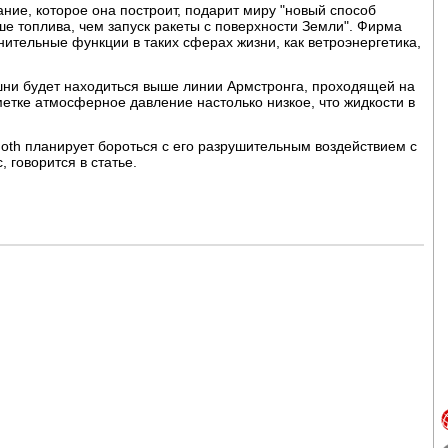
ание, которое она построит, подарит миру "новый способ
е топлива, чем запуск ракеты с поверхности Земли". Фирма
нительные функции в таких сферах жизни, как ветроэнергетика,
шни будет находиться выше линии Армстронга, проходящей на
тметке атмосферное давление настолько низкое, что жидкости в
hoth планирует бороться с его разрушительным воздействием с
 говорится в статье.