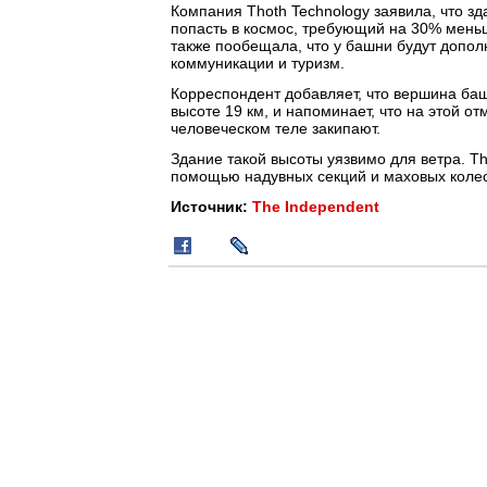
Компания Thoth Technology заявила, что зд
попасть в космос, требующий на 30% меньш
также пообещала, что у башни будут допол
коммуникации и туризм.
Корреспондент добавляет, что вершина ба
высоте 19 км, и напоминает, что на этой о
человеческом теле закипают.
Здание такой высоты уязвимо для ветра. T
помощью надувных секций и маховых колес,
Источник:
The Independent