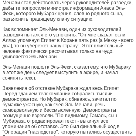
Менави стал действовать через руководителей разведки,
дабы те попросили министра информации Анаса Эль-
Феки, которого Мубарак ценил, словно родного сына,
разъяснить правящему клану ситуацию.
Как вспоминает Эль-Менави, один из руководителей
разведки пытался его успокоить: "Он мне сказал: если
Аллах упомянул Египет в Коране пять раз [а Мекку - всего
два], то он убережет нашу страну". Этот влиятельный
человек фактически рассчитывал только на чудо,
удивляется Эль-Менави.
Эль-Менави пошел к Эль-Феки, сказал ему, что Мубараку
в этот же день следует выступить в эфире, и начал
сочинять текст.
Заявления об отставке Мубарака ждал весь Египет.
Перед зданием телекомпании собрались тысячи
демонстрантов. Но Мубарак, сбиваясь, зачитал по
бумажке ужасную, как счел Эль-Менави, речь -
самодовольную и бессмысленную. Демонстранты
возмущенно взревели. "По-видимому, Гамаль, сын
Мубарака, отредактировал текст - выкинул все
упоминания об отставке. Это был финальный ход в
"Операции "наследство", которую пытались осуществить