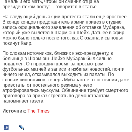
Гамаль и его мать, чтобы он сменил отца на
президентском посту", - говорится в статье.
На следующий день акции протеста стали еще яростнее.
В конце концов представитель армии привез в студию
запись официального заявления об отставке Мубарака,
который уже вылетел в Шарм-эш-Шейх. Дать ее в эфир
можно было только после того, как Сюзанна и сыновья
покинут Каир.
По словам источников, близких к экс-президенту, в
больнице в Шарм-эш-Шейхе Мубарак был сильно
подавлен. Он проводил время за просмотром
футбольных матчей в записи и избегал новостей, почти
ничего не ел, отказывался выходить из палаты. По
словам чиновников, теперь Мубарак не в состоянии даже
привстать: от постельного режима у него
атрофировались мускулы. Обвинение требует смертного
приговора за приказ стрелять по демонстрантам,
напоминает газета.
Источник:
The Times