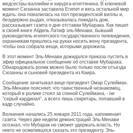
медсестры-валлийки и хирурга-египтянина. В ключевой
момент Сюзанна заставила Египет и весь остальной мир
ждать: она повалилась на пол президентской виллы и,
безудержно рыдая, отказывалась покидать дом,
рассказывает газета о дне отставки Мубарака. Как пишет
в своей книге Абдель Латиф эль-Менави, бывший
руководитель египетского государственного телевидения,
охранникам пришлось на руках носить жену президента,
чтобы она собрала вещи, которыми дорожила.
В этот момент Эль-Менави дожидался приказа пустить в
эфир официальное сообщение об отставке Мубарака.
Обнародовать ролик можно было только после отъезда
Сюзанны и сыновей президента из Каира.
Сообщение зачитывал вице-президент Омар Сулейман.
Эль-Менави поясняет, что таинственный незнакомец,
который в ролике стоял за спиной Сулеймана, - не
"серый кардинал", а всего лишь секретарь, попавший в
кадр случайно.
Волнения начались 25 января 2011 года, напоминает
газета. Через две недели демонстраций Эль-Менави
осознал, что Мубарак не сможет удержать власть. Но
никто не осмеливался сказать это президенту. Эль-