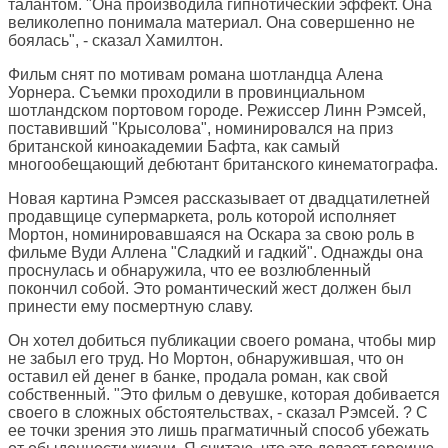
талантом. "Она производила гипнотический эффект. Она
великолепно понимала материал. Она совершенно не
боялась", - сказал Хамилтон.
Фильм снят по мотивам романа шотландца Алена
Уорнера. Съемки проходили в провинциальном
шотландском портовом городе. Режиссер Линн Рэмсей,
поставивший "Крысолова", номинировался на приз
британской киноакадемии Бафта, как самый
многообещающий дебютант британского кинематографа.
Новая картина Рэмсея рассказывает от двадцатилетней
продавщице супермаркета, роль которой исполняет
Мортон, номинировавшаяся на Оскара за свою роль в
фильме Вуди Аллена "Сладкий и гадкий". Однажды она
проснулась и обнаружила, что ее возлюбленный
покончил собой. Это романтический жест должен был
принести ему посмертную славу.
Он хотел добиться публикации своего романа, чтобы мир
не забыл его труд. Но Мортон, обнаружившая, что он
оставил ей денег в банке, продала роман, как свой
собственный. "Это фильм о девушке, которая добивается
своего в сложных обстоятельствах, - сказал Рэмсей. ? С
ее точки зрения это лишь прагматичный способ убежать