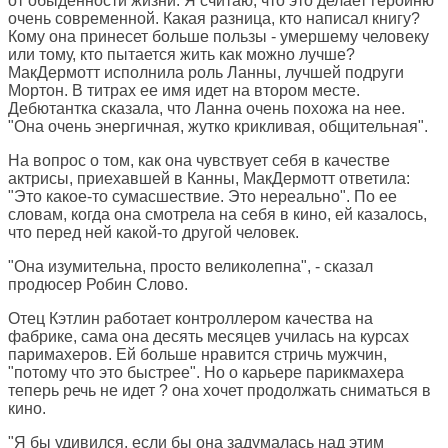
от обыденности жизни. Я считаю, что это делает героиню
очень современной. Какая разница, кто написал книгу?
Кому она принесет больше пользы - умершему человеку
или тому, кто пытается жить как можно лучше?
МакДермотт исполнила роль Ланны, лучшей подруги
Мортон. В титрах ее имя идет на втором месте.
Дебютантка сказала, что Ланна очень похожа на нее.
"Она очень энергичная, жутко крикливая, общительная".
На вопрос о том, как она чувствует себя в качестве
актрисы, приехавшей в Канны, МакДермотт ответила:
"Это какое-то сумасшествие. Это нереально". По ее
словам, когда она смотрела на себя в кино, ей казалось,
что перед ней какой-то другой человек.
"Она изумительна, просто великолепна", - сказал
продюсер Робин Слово.
Отец Кэтлин работает контроллером качества на
фабрике, сама она десять месяцев училась на курсах
паримахеров. Ей больше нравится стричь мужчин,
"потому что это быстрее". Но о карьере парикмахера
теперь речь не идет ? она хочет продолжать сниматься в
кино.
"Я бы удивился, если бы она задумалась над этим