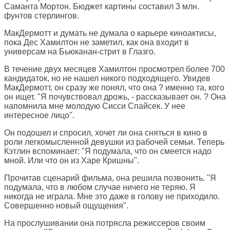
Саманта Мортон. Бюджет картины составил 3 млн.
фунтов стерлингов.
МакДермотт и думать не думала о карьере киноактисы,
пока Дес Хамилтон не заметил, как она входит в
универсам на Бьюканан-стрит в Глазго.
В течение двух месяцев Хамилтон просмотрел более 700
кандидаток, но не нашел никого подходящего. Увидев
МакДермотт, он сразу же понял, что она ? именно та, кого
он ищет. "Я почувствовал дрожь, - рассказывает он. ? Она
напомнила мне молодую Сисси Спайсек. У нее
интересное лицо".
Он подошел и спросил, хочет ли она сняться в кино в
роли легкомысленной девушки из рабочей семьи. Теперь
Кэтлин вспоминает: "Я подумала, что он смеется надо
мной. Или что он из Харе Кришны".
Прочитав сценарий фильма, она решила позвонить. "Я
подумала, что в любом случае ничего не теряю. Я
никогда не играла. Мне это даже в голову не приходило.
Совершенно новый ощущения".
На прослушивании она потрясла режиссеров своим