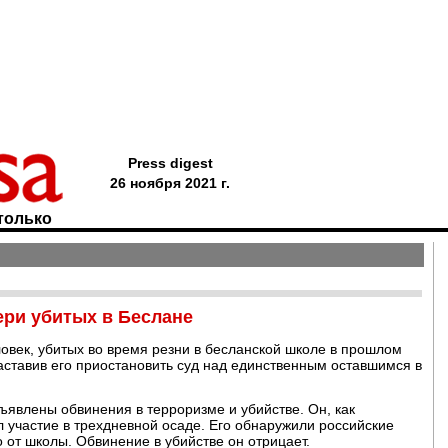
Press digest
26 ноября 2021 г.
только
ери убитых в Беслане
овек, убитых во время резни в бесланской школе в прошлом
заставив его приостановить суд над единственным оставшимся в
явлены обвинения в терроризме и убийстве. Он, как
л участие в трехдневной осаде. Его обнаружили российские
 от школы. Обвинение в убийстве он отрицает.