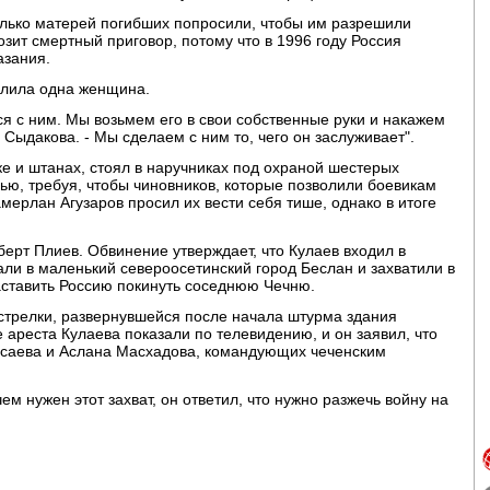
сколько матерей погибших попросили, чтобы им разрешили
зит смертный приговор, потому что в 1996 году Россия
азания.
молила одна женщина.
 с ним. Мы возьмем его в свои собственные руки и накажем
та Сыдакова. - Мы сделаем с ним то, чего он заслуживает".
ке и штанах, стоял в наручниках под охраной шестерых
дью, требуя, чтобы чиновников, которые позволили боевикам
мерлан Агузаров просил их вести себя тише, однако в итоге
берт Плиев. Обвинение утверждает, что Кулаев входил в
али в маленький североосетинский город Беслан и захватили в
аставить Россию покинуть соседнюю Чечню.
стрелки, развернувшейся после начала штурма здания
 ареста Кулаева показали по телевидению, и он заявил, что
саева и Аслана Масхадова, командующих чеченским
ем нужен этот захват, он ответил, что нужно разжечь войну на