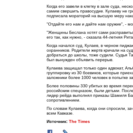
Когда его завели в клетку в зале суда, не
самим свершить правосудие. Кулаеву не гро
подписала мораторий на высшую меру нак
"Отдайте его нам и дайте нам оружие", - 
"Женщины Беслана хотят сами расправиться
его так, как нужно, - сказала 44-летняя Ри
Когда начался суд, Кулаев, в черном пиджа
охранников. Родители жертв кричали на су
добраться до школы, тоже судили. Судья Та
был вынужден объявить перерыв.
Кулаева защищал только один адвокат, Аль
группировку из 30 боевиков, которые приех
заложники более 1000 человек в попытке з
Более половины 330 убитых во время пере
российским спецназом, были детьми. После
лидер рейда выполнял приказы Шамиля Ба
сопротивлением.
По словам Кулаева, когда они спросили, зач
всем Кавказе.
Источник:
The Times