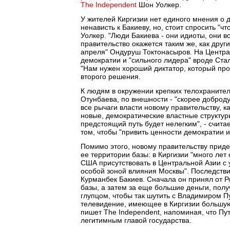
The Independent
Шон Уолкер.
У жителей Киргизии нет единого мнения о 
ненависть к Бакиеву, но, стоит спросить "
Уолкер. "Люди Бакиева - они идиоты, они в
правительство окажется таким же, как други
апреля" Ондуруш Токтонасыров. На Центр
демократии и "сильного лидера" вроде Стал
"Нам нужен хороший диктатор, который про
второго решения.
К людям в окружении крепких телохраните
Отунбаева, по внешности - "скорее доброд
все рычаги власти новому правительству, 
новые, демократические властные структуры
предстоящий путь будет нелегким", - счита
том, чтобы "привить ценности демократии и 
Помимо этого, новому правительству прид
ее территории базы: в Киргизии "много ле
США присутствовать в Центральной Азии с
особой зоной влияния Москвы". Последств
Курманбек Бакиев. Сначала он принял от 
базы, а затем за еще большие деньги, пол
глупцом, чтобы так шутить с Владимиром Пу
телевидение, имеющее в Киргизии большую 
пишет The Independent, напоминая, что П
легитимным главой государства.