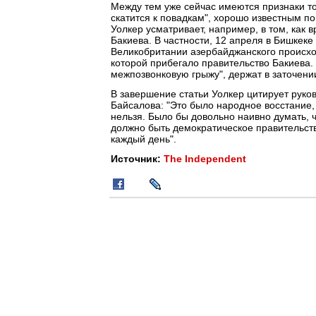
Между тем уже сейчас имеются признаки тог
скатится к повадкам", хорошо известным п
Уолкер усматривает, например, в том, как
Бакиева. В частности, 12 апреля в Бишкек
Великобритании азербайджанского происхо
которой прибегало правительство Бакиева.
межпозвонковую грыжу", держат в заточени
В завершение статьи Уолкер цитирует руко
Байсалова: "Это было народное восстание, 
нельзя. Было бы довольно наивно думать, ч
должно быть демократическое правительств
каждый день".
Источник:
The Independent