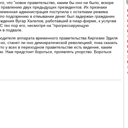
о, что "новое правительство, каким бы оно ни было, вскоре
о правлению двух предыдущих президентов. Их признаки
 временная администрация поступила с остатками режима
е по подозрению в отмывании денег был задержан гражданин
ждения Вугар Халилов, работавший в пиар-фирме, к услугам
 С тех пор его, несмотря на "прогрессирующую
и в подвале.
водителя аппарата временного правительства Киргизии Эдиля
но, станет ли оно демократической революцией, пока сказать
то у всех в переходном правительстве есть видение, каким
о. Нам предстоит бороться, проявлять упорство. Бороться