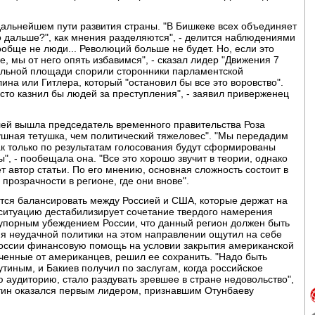
дальнейшем пути развития страны. "В Бишкеке всех объединяет
что дальше?", как мнения разделяются", - делится наблюдениями
ообще не люди... Революций больше не будет. Но, если это
е, мы от него опять избавимся", - сказал лидер "Движения 7
альной площади спорили сторонники парламентской
ина или Гитлера, который "остановил бы все это воровство".
сто казнил бы людей за преступления", - заявил приверженец
лей вышла председатель временного правительства Роза
ушная тетушка, чем политический тяжеловес". "Мы передадим
как только по результатам голосования будут сформированы
", - пообещала она. "Все это хорошо звучит в теории, однако
ет автор статьи. По его мнению, основная сложность состоит в
прозрачности в регионе, где они внове".
ется балансировать между Россией и США, которые держат на
т ситуацию дестабилизирует сочетание твердого намерения
 упорным убеждением России, что данный регион должен быть
ия неудачной политики на этом направлении ощутил на себе
России финансовую помощь на условии закрытия американской
ученные от американцев, решил ее сохранить. "Надо быть
тиным, и Бакиев получил по заслугам, когда российское
аудиторию, стало раздувать зревшее в стране недовольство",
утин оказался первым лидером, признавшим Отунбаеву