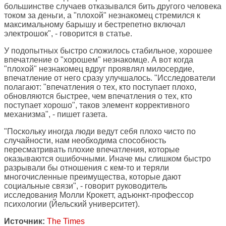
большинстве случаев отказывался бить другого человека
током за деньги, а "плохой" незнакомец стремился к
максимальному барышу и бестрепетно включал
электрошок", - говорится в статье.
У подопытных быстро сложилось стабильное, хорошее
впечатление о "хорошем" незнакомце. А вот когда
"плохой" незнакомец вдруг проявлял милосердие,
впечатление от него сразу улучшалось. "Исследователи
полагают: "впечатления о тех, кто поступает плохо,
обновляются быстрее, чем впечатления о тех, кто
поступает хорошо", таков элемент коррективного
механизма", - пишет газета.
"Поскольку иногда люди ведут себя плохо чисто по
случайности, нам необходима способность
пересматривать плохие впечатления, которые
оказываются ошибочными. Иначе мы слишком быстро
разрывали бы отношения с кем-то и теряли
многочисленные преимущества, которые дают
социальные связи", - говорит руководитель
исследования Молли Крокетт, адъюнкт-профессор
психологии (Йельский университет).
Источник:
The Times