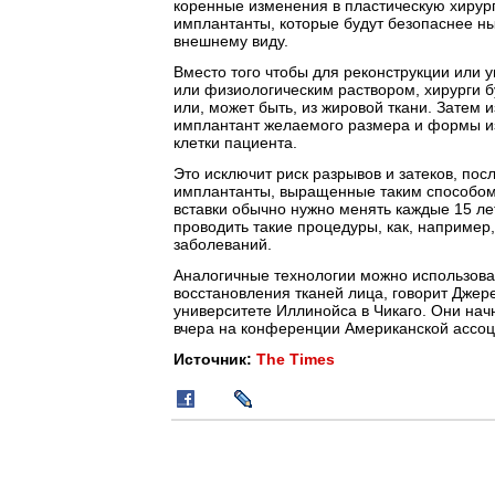
коренные изменения в пластическую хирур
имплантанты, которые будут безопаснее н
внешнему виду.
Вместо того чтобы для реконструкции или
или физиологическим раствором, хирурги бу
или, может быть, из жировой ткани. Затем и
имплантант желаемого размера и формы из 
клетки пациента.
Это исключит риск разрывов и затеков, по
имплантанты, выращенные таким способом, 
вставки обычно нужно менять каждые 15 лет
проводить такие процедуры, как, например
заболеваний.
Аналогичные технологии можно использоват
восстановления тканей лица, говорит Джер
университете Иллинойса в Чикаго. Они начн
вчера на конференции Американской ассоц
Источник:
The Times