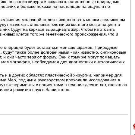
гию, позволив хирургам создавать естественные природные
ынешних и больше похожи на настоящие на ощупь и по
 увеличения молочной железы использовать мешки с силиконом
дут извлекать стволовые клетки из костного мозга пациента
з них будут на каркасе выращивать жир, чтобы изготовить
живых клеток того же генетического происхождения, что и
сле операции будет оставаться меньше шрамов. Природные
будут также более долговечными - как известно, силиконовые
, и они часто теряют форму. Они к тому же могут помешать
, маммография, необходимая для диагностики онкологических
ь и в других областях пластической хирургии, например для
еми Мао, под чьим руководством проходили исследования в
ут эксперименты с пациентами в течение десяти лет, сказал он
иации развития наук в Вашингтоне.