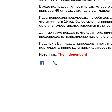
В ходе исследования, результаты которого о
примеры 48 супружеских пар в Бангладеш, 
Пары попросили поцеловаться у себя дома
что мужчины в 15 раз более склонны иници
склонять голову вправо, говорится в статье.
Данные также показали, что факт того, яв
предопределял направление наклона его го
Поцелуи в Бангладеш запрещены к показу в 
исключает влияние культурных факторов ил
Источник:
The Independent