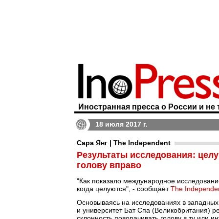
Иностранная пресса о России и не 
18 июля 2017 г.
Сара Янг | The Independent
Результаты исследования: цел
голову вправо
"Как показало международное исследовани
когда целуются", - сообщает
The Independe
Основываясь на исследованиях в западных 
и университет Бат Спа (Великобритания) р
склонность поворачивать голову в ту или ин