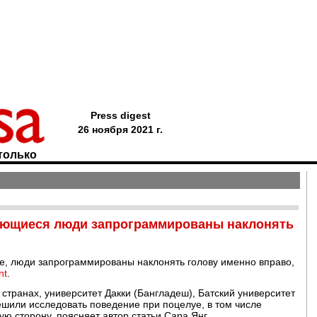
Press digest
26 ноября 2021 г.
только
ующиеся люди запрограммированы наклонять
е, люди запрограммированы наклонять голову именно вправо,
nt
.
странах, университет Дакки (Бангладеш), Батский университет
ешили исследовать поведение при поцелуе, в том числе
ую сторону, поясняет автор статьи Сара Янг.