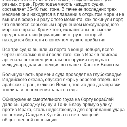
разных стран. Грузоподъемность каждого судна
составляет 35-40 тыс. тонн. В течение последних трех
месяцев они находятся в плавании в открытом море и не
вышли в эфир ни разу с того момента, как покинули порт,
что является серьезным нарушением международного
морского права. Кроме того, их капитаны не смогли
предоставить информацию ни о грузе, который
находится борту, ни о конечном пункте прибытия.
Все три судна вышли из порта в конце ноября, всего
через несколько дней после того, как в Ирак в поисках
арсенала неконвенционального оружия вернулась
международная инспекция во главе с Хансом Бликсом.
Большую часть времени суда проводят на глубоководье
Индийского океана, опуская якорь у берегов отдельных
арабских стран, включая Йемен, только для дозаправки
топлива и пополнения запасов еды.
Обнаружение смертельного груза на борту кораблей
дало бы Джорджу Бушу и Тони Блэру прямую улику
против Ирака, столь недостающую для оправдания удара
по режиму Саддама Хусейна в свете мощной
общественной оппозиции.