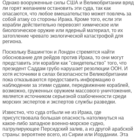
Однако вооруженные силы США и Великобритании вряд
ли горят желанием остановить эти суда, так как
опасаются, что любое вмешательство может повлечь за
собой атаку со стороны Ирака. Кроме того, если эти
корабли действительно перевозят химическое или
биологическое оружие или ядерный материал, то их
затопление чревато экологической катастрофой для
региона.
Поскольку Вашингтон и Лондон стремятся найти
обоснование для рейдов против Ирака, то они могут
представить эти корабли как "свидетельство" того, что
президент Саддам грубо нарушает резолюции ООН. И
хотя источники в силах безопасности Великобритании
пока отказываются предоставить информацию о
наблюдении за этими судами, передвижение кораблей,
возможно, груженных оружием массового уничтожения,
является источником серьезной озабоченности среди
морских экспертов и экспертов службы разведки.
Известно, что суда отбыли не из Ирака, где
присутствовала большая опасность натолкнуться на
какое-либо западное военно-морское судно,
патрулирующее Персидский залив, а из другой арабской
страны: вероятнее всего, из Сирии или Иордании. Эта