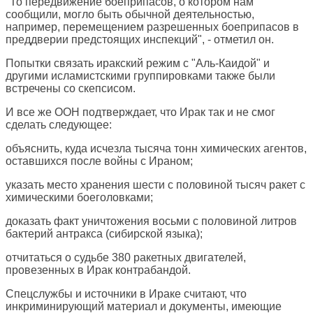
"То передвижение боеприпасов, о котором нам
сообщили, могло быть обычной деятельностью,
например, перемещением разрешенных боеприпасов в
преддверии предстоящих инспекций", - отметил он.
Попытки связать иракский режим с "Аль-Каидой" и
другими исламистскими группировками также были
встречены со скепсисом.
И все же ООН подтверждает, что Ирак так и не смог
сделать следующее:
объяснить, куда исчезла тысяча тонн химических агентов,
оставшихся после войны с Ираном;
указать место хранения шести с половиной тысяч ракет с
химическими боеголовками;
доказать факт уничтожения восьми с половиной литров
бактерий антракса (сибирской языка);
отчитаться о судьбе 380 ракетных двигателей,
провезенных в Ирак контрабандой.
Спецслужбы и источники в Ираке считают, что
инкриминирующий материал и документы, имеющие