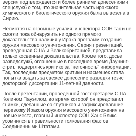
версия подтверждается и более ранними донесениями
спецслужб о том, что значительная часть иракского
химического и биологического оружия была вывезена в
Сирию.
Несмотря на огромные усилия, инспектора ООН так и не
смогли пока обнаружить ни одного прямого
доказательства наличия у Ирака программ создания
оружия массового уничтожения. Серия презентаций,
проведенная США и Великобританией, представила
только косвенные доказательства. Кроме того, досье
разведслужб, оглашенные в последнее время Даунинг-
стрит, подверглись критике за "неточность" информации.
Так, последним предметом критики и насмешек стала
попытка выдать за свежее донесение разведки тезис
докторской диссертации 11-летней давности.
После презентации, проведенной госсекретарем США
Колином Пауэллом, во время которой он представил
снимки, сделанные со спутников и зафиксировавшие
перевозку Ираком оружия массового уничтожения на
новые места, главный инспектор ООН Ханс Бликс
усомнился в правильности толкования фактов
Соединенными Штатами.