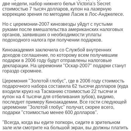
две недели, набор нижнего белья Victoria's Secret
стоимостью 7 тысяч долларов, купон на лазерную
коррекцию зрения по методике Ласик в Лос-Анджелесе.
Но с церемонии-2007 кинозвезды уйдут с пустыми
руками после вмешательства американских налоговых
органов, заявивших о необходимости уплаты
подоходного налога при получении подарков.
Киноакадемия заключила со Службой внутренних
доходов соглашение, по которому всем получившим
подарки в 2006 году будут отправлены налоговые
декларации. На церемонии "Оскар-2007" подарки станут
гораздо скромнее.
Церемония "Золотой глобус", где в 2006 году стоимость
подарочного набора составила 62 тысячи долларов (куда
входили круиз на Тасманию стоимостью 22 тысячи и
купон на 4 тысячи для отбеливания зубов), видимо,
последует примеру Киноакадемии. Все гости следующей
церемонии "Золотой глобус" получат, скорее всего,
подарки "стоимостью менее 600 долларов".
"Всегда, когда вы едите попкорн, сидите в зрительном
зале или смотрите на большой экран, вы должны платить