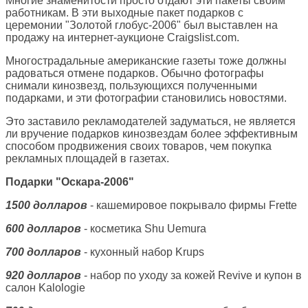
Многие знаменитости просто отдают эти пакеты своим
работникам. В эти выходные пакет подарков с
церемонии "Золотой глобус-2006" был выставлен на
продажу на интернет-аукционе Craigslist.com.
Многострадальные американские газеты тоже должны
радоваться отмене подарков. Обычно фотографы
снимали кинозвезд, пользующихся полученными
подарками, и эти фотографии становились новостями.
Это заставило рекламодателей задуматься, не является
ли вручение подарков кинозвездам более эффективным
способом продвижения своих товаров, чем покупка
рекламных площадей в газетах.
Подарки "Оскара-2006"
1500 долларов
- кашемировое покрывало фирмы Frette
600 долларов
- косметика Shu Uemura
700 долларов
- кухонный набор Krups
920 долларов
- набор по уходу за кожей Revive и купон в
салон Kalologie