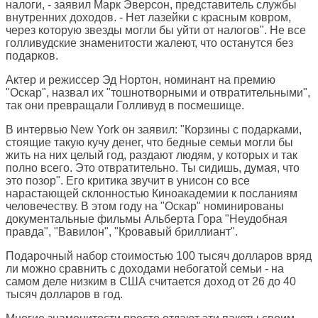
налоги, - заявил Марк Эверсон, представитель службы
внутренних доходов. - Нет лазейки с красным ковром,
через которую звезды могли бы уйти от налогов". Не все
голливудские знаменитости жалеют, что останутся без
подарков.
Актер и режиссер Эд Нортон, номинант на премию
"Оскар", назвал их "тошнотворными и отвратительными",
так они превращали Голливуд в посмешище.
В интервью New York он заявил: "Корзины с подарками,
стоящие такую кучу денег, что бедные семьи могли бы
жить на них целый год, раздают людям, у которых и так
полно всего. Это отвратительно. Ты сидишь, думая, что
это позор". Его критика звучит в унисон со все
нарастающей склонностью Киноакадемии к посланиям
человечеству. В этом году на "Оскар" номинированы
документальные фильмы Альберта Гора "Неудобная
правда", "Вавилон", "Кровавый бриллиант".
Подарочный набор стоимостью 100 тысяч долларов вряд
ли можно сравнить с доходами небогатой семьи - на
самом деле низким в США считается доход от 26 до 40
тысяч долларов в год.