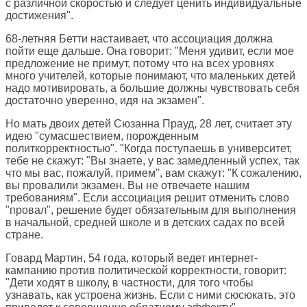
с различной скоростью и следует ценить индивидуальные
достижения".
68-летняя Бетти настаивает, что ассоциация должна
пойти еще дальше. Она говорит: "Меня удивит, если мое
предложение не примут, потому что на всех уровнях
много учителей, которые понимают, что маленьких детей
надо мотивировать, а большие должны чувствовать себя
достаточно уверенно, идя на экзамен".
Но мать двоих детей Сюзанна Прауд, 28 лет, считает эту
идею "сумасшествием, порожденным
политкорректностью". "Когда поступаешь в университет,
тебе не скажут: "Вы знаете, у вас замедленный успех, так
что мы вас, пожалуй, примем", вам скажут: "К сожалению,
вы провалили экзамен. Вы не отвечаете нашим
требованиям". Если ассоциация решит отменить слово
"провал", решение будет обязательным для выполнения
в начальной, средней школе и в детских садах по всей
стране.
Говард Мартин, 54 года, который ведет интернет-
кампанию против политической корректности, говорит:
"Дети ходят в школу, в частности, для того чтобы
узнавать, как устроена жизнь. Если с ними сюсюкать, это