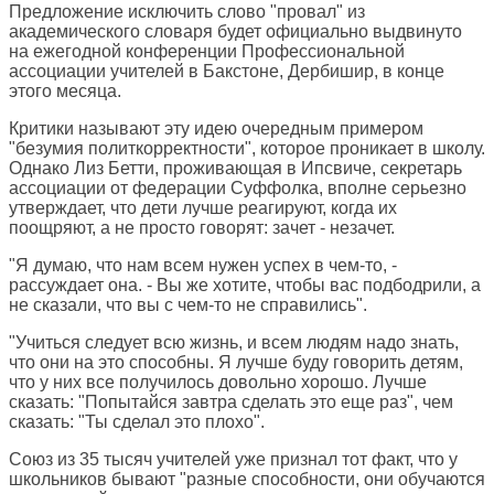
Предложение исключить слово "провал" из
академического словаря будет официально выдвинуто
на ежегодной конференции Профессиональной
ассоциации учителей в Бакстоне, Дербишир, в конце
этого месяца.
Критики называют эту идею очередным примером
"безумия политкорректности", которое проникает в школу.
Однако Лиз Бетти, проживающая в Ипсвиче, секретарь
ассоциации от федерации Суффолка, вполне серьезно
утверждает, что дети лучше реагируют, когда их
поощряют, а не просто говорят: зачет - незачет.
"Я думаю, что нам всем нужен успех в чем-то, -
рассуждает она. - Вы же хотите, чтобы вас подбодрили, а
не сказали, что вы с чем-то не справились".
"Учиться следует всю жизнь, и всем людям надо знать,
что они на это способны. Я лучше буду говорить детям,
что у них все получилось довольно хорошо. Лучше
сказать: "Попытайся завтра сделать это еще раз", чем
сказать: "Ты сделал это плохо".
Союз из 35 тысяч учителей уже признал тот факт, что у
школьников бывают "разные способности, они обучаются