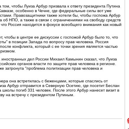
том, чтобы Луиза Арбур призвала к ответу президента Путина
авказе, особенно в Чечне, где федеральные силы вот уже
истами. Правозащитники также хотели бы, чтобы госпожа Арбур
а об НПО, а также в связи с ограничениями на свободу средств
 что Россия находится в фокусе всеобщего внимания как новый
т, чтобы в центре ее дискуссии с госпожой Арбур было то, что
рты" в позиции Запада по вопросу прав человека. Россия
после конфликта, который с ее точки зрения является частью
оризмом.
иностранных дел России Михаил Камынин сказал, что Луиза
сийских органов власти по защите прав человека в регионе.
кже затронута "проблема политизации прав человека и
чера она встретилась с беженцами, которые спаслись от
иза Арбур отправится в Северную Осетию, где посетит Беслан
ата школы погиб 331 человек. После этого Арбур нанесет визит в
кву на встречу с президентом Путиным.