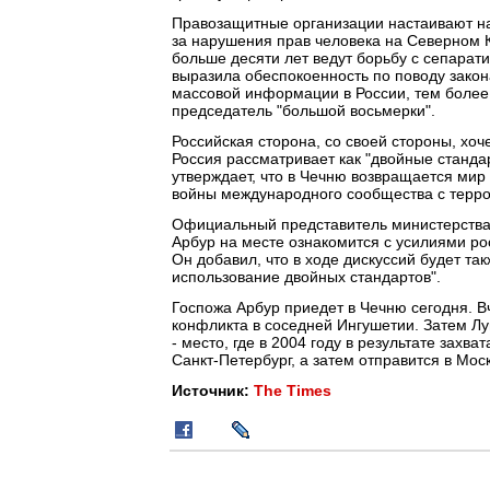
Правозащитные организации настаивают на 
за нарушения прав человека на Северном К
больше десяти лет ведут борьбу с сепарат
выразила обеспокоенность по поводу закон
массовой информации в России, тем более
председатель "большой восьмерки".
Российская сторона, со своей стороны, хоче
Россия рассматривает как "двойные станда
утверждает, что в Чечню возвращается мир 
войны международного сообщества с терр
Официальный представитель министерства 
Арбур на месте ознакомится с усилиями рос
Он добавил, что в ходе дискуссий будет та
использование двойных стандартов".
Госпожа Арбур приедет в Чечню сегодня. В
конфликта в соседней Ингушетии. Затем Лу
- место, где в 2004 году в результате захв
Санкт-Петербург, а затем отправится в Мос
Источник:
The Times