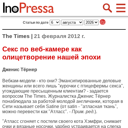
Статьи по дате
The Times |
21 февраля 2012 г.
Секс по веб-камере как
олицетворение нашей эпохи
Дженис Тёрнер
Вебкам-модели - кто они? Эмансипированные деловые
женщины или всего лишь "курочки с птицефермы секса",
угождающие пресыщенным клиентам? - задается
вопросом
The Times
. Журналистка Дженис Тёрнер
понаблюдала за работой молодой англичанки, которая в
Сети называет себя Satine (от satin - "атласная ткань",
можно перевести как "Атласс". -
Прим. ред.
).
"Атласс сгоняет с постели своего кота Хэмфри, снимает
очки и вязаные носочки, удобно устраивается на слегка