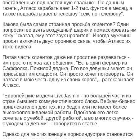
обставленных под настоящую спальню". По данным
газеты, Атласс зарабатывает 1-2 тыс. фунтов в месяц, а
также подрабатывает в телешоу "секс по телефону".
Какова была самая странная просьба клиентов? Один
попросил ее взять воздушный шарик и помассировать им
кожу: "сказал, ему этот звук нравится". Иногда мужчины
просят включить двустороннюю связь, чтобы Атласс их
тоже видела.
Пятая часть клиентов даже не просит ее раздеваться -
им просто не хватает общения. "Есть один фермер из
Саффолка. Пожилой дядька. Его все девушки знают: он
присылает им сладости. Он просто хочет поговорить. Он
назвал в мою честь одну из своих коров", - рассказывает
Атласс.
"Европейские модели LiveJasmin - по большей части из
стран бывшего коммунистического блока. Вебкам-бизнес
привлекателен для тех, кто беден или не имеет более
высокооплачиваемой работы. Вдобавок его легко
сочетать с учебой, другой работой, а во многих случаях -
с уходом за детьми", - говорится в статье.
Однако для многих женщин порноиндустрия становится