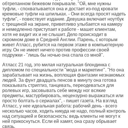
обтрепанном бежевом покрывале. "Ой, мне нужны
туфли, - спохватывается она и достает из-под кровати
кремовые туфли на шпильках. - Они всегда просят надеть
туфли", - повествует издание. Девушка включает ноутбук
с трещиной на экране, приветливо улыбается на камеру
и немедленно приступает к работе - машет клиентам,
хотя не видит их и не слышит. Дело происходит в
скромном доме в Средней Англии. Парень, с которым
живет Атласс, рубится на первом этаже в компьютерную
игру. Он не имеет ничего против профессии своей
подружки - "лишь бы ночью она спала со мной".
Атласс 21 год, это милая натуральная блондинка с
дипломом по специальности "мода и маркетинг". "Но она
зарабатывает на жизнь, воплощая фантазии незнакомых
людей. За фунт двадцать пенсов в минуту она готова
показывать стриптиз, танцевать, переодеваться для
ролевых игр, засовывать себе между ног всякие
предметы, мастурбировать, нецензурно выражаться или
просто болтать о сериалах", - пишет газета. На взгляд
Атласс, у нее идеальная работа: рабочий день - всего
несколько часов, ходить никуда не надо, полный контроль
над ситуацией и безопасность: ведь клиенты не могут к
ней прикоснуться. Если ей хамят, она сразу обрывает
связь.