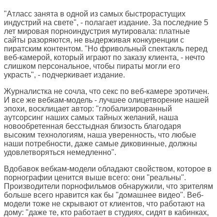
"Атласс занята в одной из самых быстрорастущих
индустрий на свете", - полагает издание. За последние 5
лет мировая порноиндустрия мутировала: платные
сайты разоряются, не выдерживая конкуренции с
пиратским контентом. "Но фривольный спектакль перед
веб-камерой, который играют по заказу клиента, - нечто
слишком персональное, чтобы пираты могли его
украсть", - подчеркивает издание.
Журналистка не сочла, что секс по веб-камере эротичен.
И все же вебкам-модель - лучшее олицетворение нашей
эпохи, восклицает автор: "глобализированный
аутсорсинг наших самых тайных желаний, наша
новообретенная бесстыдная близость благодаря
высоким технологиям, наша уверенность, что любые
наши потребности, даже самые диковинные, должны
удовлетворяться немедленно".
Вдобавок вебкам-модели обладают свойством, которое в
порнографии ценится выше всего: они "реальны".
Производители порнофильмов обнаружили, что зрителям
больше всего нравится как бы "домашнее видео". Веб-
модели тоже не скрывают от клиентов, что работают на
дому: "даже те, кто работает в студиях, сидят в кабинках,