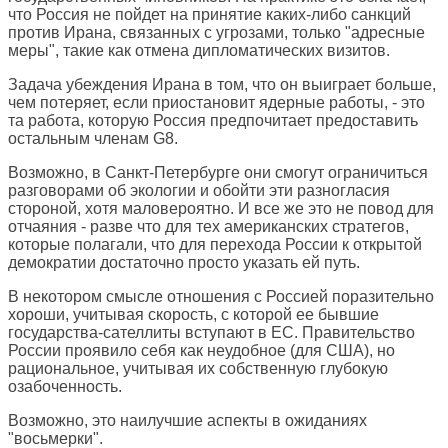
что Россия не пойдет на принятие каких-либо санкций
против Ирана, связанных с угрозами, только "адресные
меры", такие как отмена дипломатических визитов.
Задача убеждения Ирана в том, что он выиграет больше,
чем потеряет, если приостановит ядерные работы, - это
та работа, которую Россия предпочитает предоставить
остальным членам G8.
Возможно, в Санкт-Петербурге они смогут ограничиться
разговорами об экологии и обойти эти разногласия
стороной, хотя маловероятно. И все же это не повод для
отчаяния - разве что для тех американских стратегов,
которые полагали, что для перехода России к открытой
демократии достаточно просто указать ей путь.
В некотором смысле отношения с Россией поразительно
хороши, учитывая скорость, с которой ее бывшие
государства-сателлиты вступают в ЕС. Правительство
России проявило себя как неудобное (для США), но
рациональное, учитывая их собственную глубокую
озабоченность.
Возможно, это наилучшие аспекты в ожиданиях
"восьмерки".