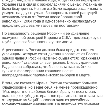
В ходе скандала в начале года, когда Россия перекрыла
Украине газ в связи с разногласиями о ценах, Украина не
была безупречна. Нельзя же было всерьез рассчитывать
усидеть на двух стульях: бравировать своей растущей
независимостью от России после "оранжевой
революции" 2004 года и одновременно наслаждаться
предельно дешевыми газовыми поставками.
Но внезапность решения России - и ее удивление
возмущенной реакцией Европы и США - демонстрируют
глубину ее озабоченности и уязвимости.
Агрессивность России должна была придать сил тем
украинцам, которые хотят дистанцироваться от России,
однако чаяния России частично сбываются: "оранжевая
революция" становится все грязнее. Вчера украинская
Рада снова собралась, чтобы попытаться выйти из
тупика в формировании коалиции после
неопределенных парламентских выборов в марте.
В том, что касается Ирана, Россия сохраняет большее
хладнокровие, но ведет себя не менее провокационно.
"Мы, вероятно, наиболее близки Ирану из всех стран,
пытающихся убедить иранское правительство отказаться
от ядерных амбиций", - сказал один из российских
государственных чиновников. На практике это означает,