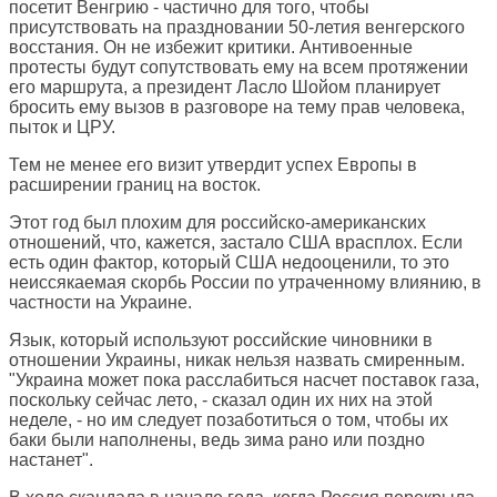
посетит Венгрию - частично для того, чтобы
присутствовать на праздновании 50-летия венгерского
восстания. Он не избежит критики. Антивоенные
протесты будут сопутствовать ему на всем протяжении
его маршрута, а президент Ласло Шойом планирует
бросить ему вызов в разговоре на тему прав человека,
пыток и ЦРУ.
Тем не менее его визит утвердит успех Европы в
расширении границ на восток.
Этот год был плохим для российско-американских
отношений, что, кажется, застало США врасплох. Если
есть один фактор, который США недооценили, то это
неиссякаемая скорбь России по утраченному влиянию, в
частности на Украине.
Язык, который используют российские чиновники в
отношении Украины, никак нельзя назвать смиренным.
"Украина может пока расслабиться насчет поставок газа,
поскольку сейчас лето, - сказал один их них на этой
неделе, - но им следует позаботиться о том, чтобы их
баки были наполнены, ведь зима рано или поздно
настанет".