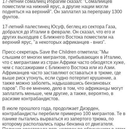
17-летний сомалиец Ибрагим сказал: "Сомалийцев
поместили на нижний ярус, а другие нации могли
подняться на верхний". Он заплатил за переправу 1300
фунтов.
17-летний палестинец Юсуф, беглец из сектора Газа,
добрался до Италии в феврале. Он сказал, что его и
других выходцев с Ближнего Востока поместили на
верхний ярус, "а некоторых африканцев - вниз".
Пресс-секретарь Save the Children отметила: "Мы
слышим от многих мигрантов, прибывающих в Италию,
что с мигрантами из стран Африки часто обходятся хуже,
чем с пассажирами с Ближнего Востока или из Азии.
Африканцев часто заставляют оставаться в трюме, где
выше риск утонуть, если судно потерпит крушение, а
также можно заболеть, надышавшись бензиновых
паров". По ее мнению, дело в том, что африканцы могут
заплатить меньше, чем другие, а также, вероятно, в
расизме контрабандистов.
В июле прошлого года, продолжает Диэрден,
контрабандисты перебили примерно 100 мигрантов. Те в
панике пытались вырваться из запертого трюма, по
которому расползались пары бензина от двигателя.