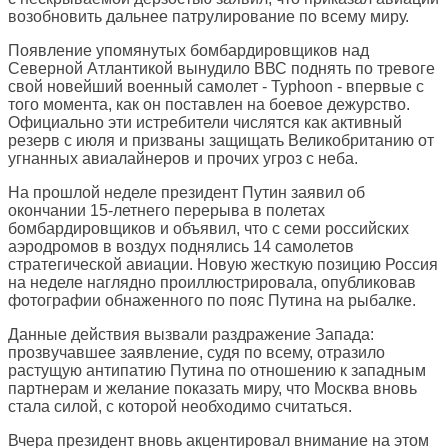
возобновить дальнее патрулирование по всему миру.
Появление упомянутых бомбардировщиков над
Северной Атлантикой вынудило ВВС поднять по тревоге
свой новейший военный самолет - Typhoon - впервые с
того момента, как он поставлен на боевое дежурство.
Официально эти истребители числятся как активный
резерв с июля и призваны защищать Великобританию от
угнанных авиалайнеров и прочих угроз с неба.
На прошлой неделе президент Путин заявил об
окончании 15-летнего перерыва в полетах
бомбардировщиков и объявил, что с семи российских
аэродромов в воздух поднялись 14 самолетов
стратегической авиации. Новую жесткую позицию Россия
на неделе наглядно проиллюстрировала, опубликовав
фотографии обнаженного по пояс Путина на рыбалке.
Данные действия вызвали раздражение Запада:
прозвучавшее заявление, судя по всему, отразило
растущую антипатию Путина по отношению к западным
партнерам и желание показать миру, что Москва вновь
стала силой, с которой необходимо считаться.
Вчера президент вновь акцентировал внимание на этом