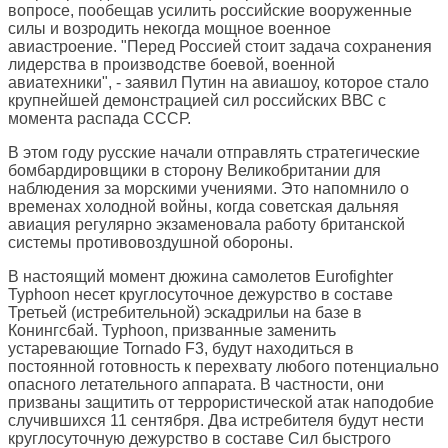
вопросе, пообещав усилить российские вооруженные
силы и возродить некогда мощное военное
авиастроение. "Перед Россией стоит задача сохранения
лидерства в производстве боевой, военной
авиатехники", - заявил Путин на авиашоу, которое стало
крупнейшей демонстрацией сил российских ВВС с
момента распада СССР.
В этом году русские начали отправлять стратегические
бомбардировщики в сторону Великобритании для
наблюдения за морскими учениями. Это напомнило о
временах холодной войны, когда советская дальняя
авиация регулярно экзаменовала работу британской
системы противовоздушной обороны.
В настоящий момент дюжина самолетов Eurofighter
Typhoon несет круглосуточное дежурство в составе
Третьей (истребительной) эскадрильи на базе в
Конингсбай. Typhoon, призванные заменить
устаревающие Tornado F3, будут находиться в
постоянной готовность к перехвату любого потенциально
опасного летательного аппарата. В частности, они
призваны защитить от террористической атак наподобие
случившихся 11 сентября. Два истребителя будут нести
круглосуточную дежурство в составе Сил быстрого