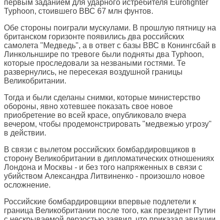
первым заданием для ударного истребителя Eurofighter
Typhoon, стоившего ВВС 67 млн фунтов.
Обе стороны поиграли мускулами. В прошлую пятницу на
британском горизонте появились два российских
самолета "Медведь", а в ответ с базы ВВС в Конингсбай в
Линкольншире по тревоге были подняты два Typhoon,
которые проследовали за незваными гостями. Те
развернулись, не пересекая воздушной границы
Великобритании.
Тогда и были сделаны снимки, которые министерство
обороны, явно хотевшее показать свое новое
приобретение во всей красе, опубликовало вчера
вечером, чтобы продемонстрировать "медвежью угрозу"
в действии.
В связи с вылетом российских бомбардировщиков в
сторону Великобритании в дипломатических отношениях
Лондона и Москвы - и без того напряженных в связи с
убийством Александра Литвиненко - произошло новое
осложнение.
Российские бомбардировщики впервые подлетели к
граница Великобритании после того, как президент Путин
с нескрываемой дерзостью заявил, что приказал авиации