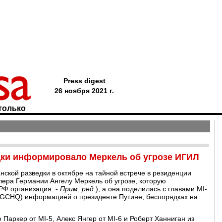
Press digest
26 ноября 2021 г.
только
дки информировало Меркель об угрозе ИГИЛ
анской разведки в октябре на тайной встрече в резиденции
ра Германии Ангелу Меркель об угрозе, которую
РФ организация. -
Прим. ред.
), а она поделилась с главами MI-
 (GCHQ) информацией о президенте Путине, беспорядках на
 Паркер от MI-5, Алекс Янгер от MI-6 и Роберт Ханниган из