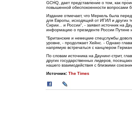
GCHQ, дает представление о том, как про
повышенной обеспокоенности вопросами бе
Издание отмечает, что Меркель была пере
для Европы, исходящей от ИГИЛ и других т
Сирии... и России", - заявил источник на Д
информацию о президенте России Путине и
"Британские и немецкие спецслужбы дово
уровне, - продолжает Хейнс. - Однако глав
напрямую встречаться с канцлером Герман
По словам источника на Даунинг-стрит, гл
других государственных лидеров, посеща
нашего взаимодействия с близкими союзник
Источник:
The Times