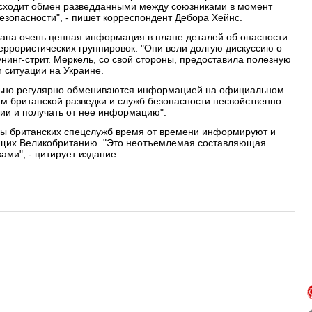
исходит обмен разведданными между союзниками в момент
зопасности", - пишет корреспондент Дебора Хейнс.
дана очень ценная информация в плане деталей об опасности
еррористических группировок. "Они вели долгую дискуссию о
аунинг-стрит. Меркель, со свой стороны, предоставила полезную
 ситуации на Украине.
льно регулярно обмениваются информацией на официальном
ам британской разведки и служб безопасности несвойственно
ии и получать от нее информацию".
авы британских спецслужб время от времени информируют и
ющих Великобританию. "Это неотъемлемая составляющая
ами", - цитирует издание.