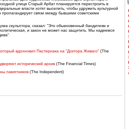
еходной улице Старый Арбат планируется перестроить в
деральные власти хотят выселить, чтобы удружить культурной
ая пропагандирует связи между бывшими советскими
ома скульптора, сказал: "Это обыкновенный бандитизм и
политическая, и закон не может нас защитить. Мы надеемся
ева".
который вдохновил Пастернака на "Доктора Живаго"
(The
ыдворяют исторический архив
(The Financial Times)
аны памятников
(The Independent)