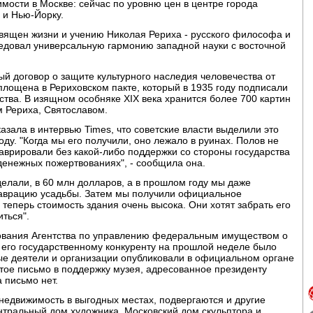
мости в Москве: сейчас по уровню цен в центре города
 и Нью-Йорку.
священ жизни и учению Николая Рериха - русского философа и
ведовал универсальную гармонию западной науки с восточной
ый договор о защите культурного наследия человечества от
площена в Рериховском пакте, который в 1935 году подписали
ства. В изящном особняке XIX века хранится более 700 картин
 Рериха, Святославом.
зала в интервью Times, что советские власти выделили это
ду. "Когда мы его получили, оно лежало в руинах. Полов не
аврировали без какой-либо поддержки со стороны государства
енежных пожертвованиях", - сообщила она.
делали, в 60 млн долларов, а в прошлом году мы даже
таврацию усадьбы. Затем мы получили официальное
теперь стоимость здания очень высока. Они хотят забрать его
иться".
бования Агентства по управлению федеральным имуществом о
 его государственному конкуренту на прошлой неделе было
е деятели и организации опубликовали в официальном органе
рытое письмо в поддержку музея, адресованное президенту
 письмо нет.
недвижимость в выгодных местах, подвергаются и другие
нтральный дом художника, Московский дом скульптора и