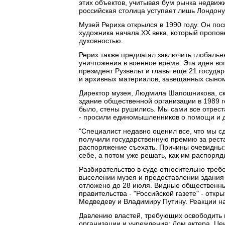
этих объектов, учитывая бум рынка недвижи
российская столица уступает лишь Лондону
Музей Рериха открылся в 1990 году. Он по
художника начала XX века, который пропо
духовностью.
Рерих также предлагал заключить глобальн
уничтожения в военное время. Эта идея во
президент Рузвельт и главы еще 21 государ
и архивных материалов, завещанных сыном
Директор музея, Людмила Шапошникова, ска
здание общественной организации в 1989 го
было, стены рушились. Мы сами все отрест
- просили единомышленников о помощи и д
"Специалист недавно оценил все, что мы с
получили государственную премию за рес
распоряжение съехать. Причины очевидны: 
себе, а потом уже решать, как им распоряд
Разбирательство в суде относительно тре
выселении музея и предоставлении здания
отложено до 28 июля. Видные общественны
правительства - "Российской газете" - отк
Медведеву и Владимиру Путину. Реакции на
Давлению властей, требующих освободить 
организации и учреждения: Дом актера, Це