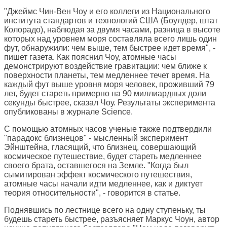
"Джеймс Чин-Вен Чоу и его коллеги из Национального
института стандартов и технологий США (Боулдер, штат
Колорадо), наблюдая за двумя часами, разница в высоте
которых над уровнем моря составляла всего лишь один
фут, обнаружили: чем выше, тем быстрее идет время", -
пишет газета. Как пояснил Чоу, атомные часы
демонстрируют воздействие гравитации: чем ближе к
поверхности планеты, тем медленнее течет время. На
каждый фут выше уровня моря человек, проживший 79
лет, будет стареть примерно на 90 миллиардных доли
секунды быстрее, сказал Чоу. Результаты эксперимента
опубликованы в журнале Science.
С помощью атомных часов ученые также подтвердили
"парадокс близнецов" - мысленный эксперимент
Эйнштейна, гласящий, что близнец, совершающий
космическое путешествие, будет стареть медленнее
своего брата, оставшегося на Земле. "Когда был
сымитирован эффект космического путешествия,
атомные часы начали идти медленнее, как и диктует
теория относительности", - говорится в статье.
Поднявшись по лестнице всего на одну ступеньку, ты
будешь стареть быстрее, разъясняет Маркус Чоун, автор