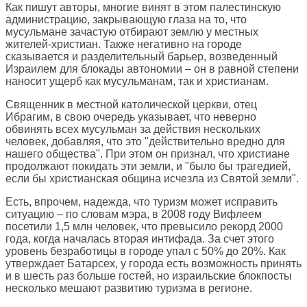
Как пишут авторы, многие винят в этом палестинскую
администрацию, закрывающую глаза на то, что
мусульмане зачастую отбирают землю у местных
жителей-христиан. Также негативно на городе
сказывается и разделительный барьер, возведенный
Израилем для блокады автономии – он в равной степени
наносит ущерб как мусульманам, так и христианам.
Священник в местной католической церкви, отец
Ибрагим, в свою очередь указывает, что неверно
обвинять всех мусульман за действия нескольких
человек, добавляя, что это "действительно вредно для
нашего общества". При этом он признал, что христиане
продолжают покидать эти земли, и "было бы трагедией,
если бы христианская община исчезла из Святой земли".
Есть, впрочем, надежда, что туризм может исправить
ситуацию – по словам мэра, в 2008 году Вифлеем
посетили 1,5 млн человек, что превысило рекорд 2000
года, когда началась вторая интифада. За счет этого
уровень безработицы в городе упал с 50% до 20%. Как
утверждает Батарсех, у города есть возможность принять
и в шесть раз больше гостей, но израильские блокпосты
несколько мешают развитию туризма в регионе.