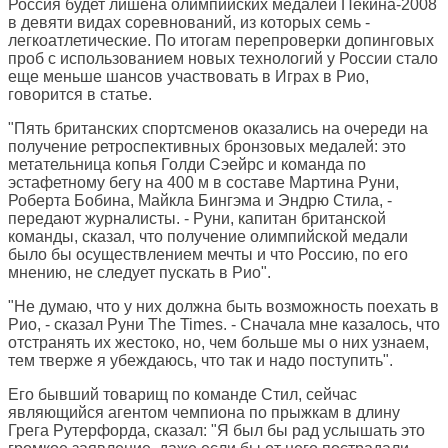
Россия будет лишена олимпийских медалей Пекина-2008
в девяти видах соревнований, из которых семь -
легкоатлетические. По итогам перепроверки допинговых
проб с использованием новых технологий у России стало
еще меньше шансов участвовать в Играх в Рио,
говорится в статье.
"Пять британских спортсменов оказались на очереди на
получение ретроспективных бронзовых медалей: это
метательница копья Голди Сэейрс и команда по
эстафетному бегу на 400 м в составе Мартина Руни,
Роберта Бобина, Майкла Бингэма и Эндрю Стила, -
передают журналисты. - Руни, капитан британской
команды, сказал, что получение олимпийской медали
было бы осуществлением мечты и что Россию, по его
мнению, не следует пускать в Рио".
"Не думаю, что у них должна быть возможность поехать в
Рио, - сказал Руни The Times. - Сначала мне казалось, что
отстранять их жестоко, но, чем больше мы о них узнаем,
тем тверже я убеждаюсь, что так и надо поступить".
Его бывший товарищ по команде Стил, сейчас
являющийся агентом чемпиона по прыжкам в длину
Грега Рутерфорда, сказал: "Я был бы рад услышать это