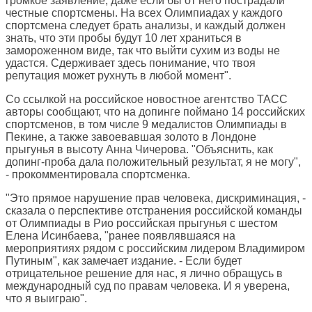
громкое заявление, даже если бы от него пострадали
честные спортсмены. На всех Олимпиадах у каждого
спортсмена следует брать анализы, и каждый должен
знать, что эти пробы будут 10 лет храниться в
замороженном виде, так что выйти сухим из воды не
удастся. Сдерживает здесь понимание, что твоя
репутация может рухнуть в любой момент".
Со ссылкой на российское новостное агентство ТАСС
авторы сообщают, что на допинге поймано 14 российских
спортсменов, в том числе 9 медалистов Олимпиады в
Пекине, а также завоевавшая золото в Лондоне
прыгунья в высоту Анна Чичерова. "Объяснить, как
допинг-проба дала положительный результат, я не могу",
- прокомментировала спортсменка.
"Это прямое нарушение прав человека, дискриминация, -
сказала о перспективе отстранения российской команды
от Олимпиады в Рио российская прыгунья с шестом
Елена Исинбаева, "ранее появлявшаяся на
мероприятиях рядом с российским лидером Владимиром
Путиным", как замечает издание. - Если будет
отрицательное решение для нас, я лично обращусь в
международный суд по правам человека. И я уверена,
что я выиграю".