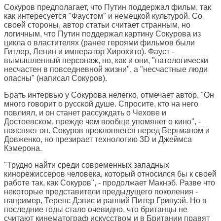
Сокуров предполагает, что Путин поддержал фильм, так
как интересуется "Фаустом" и немецкой культурой. Со
своей стороны, автор статьи считает странным, но
логичным, что Путин поддержал картину Сокурова из
цикла о властителях (ранее героями фильмов были
Гитлер, Ленин и император Хирохито). Фауст -
вымышленный персонаж, но, как и они, "патологически
несчастен в повседневной жизни", а "несчастные люди
опасны" (написал Сокуров).
Брать интервью у Сокурова нелегко, отмечает автор. "Он
много говорит о русской душе. Спросите, кто на него
повлиял, и он станет рассуждать о Чехове и
Достоевском, прежде чем вообще упомянет о кино", -
поясняет он. Сокуров преклоняется перед Бергманом и
Довженко, но презирает технологию 3D и Джеймса
Кэмерона.
"Трудно найти среди современных западных
кинорежиссеров человека, который относился бы к своей
работе так, как Сокуров", - продолжает Макнэб. Разве что
некоторые представители предыдущего поколения -
например, Теренс Дэвис и ранний Питер Гринуэй. Но в
последние годы стало очевидно, что британцы не
считают кинематограф искусством и в Британии правят