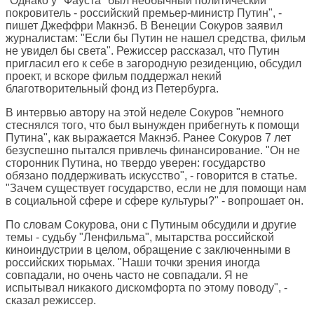
"Однако у "Фауста" был необычный политический
покровитель - российский премьер-министр Путин", -
пишет Джеффри Макнэб. В Венеции Сокуров заявил
журналистам: "Если бы Путин не нашел средства, фильм
не увидел бы света". Режиссер рассказал, что Путин
пригласил его к себе в загородную резиденцию, обсудил
проект, и вскоре фильм поддержал некий
благотворительный фонд из Петербурга.
В интервью автору на этой неделе Сокуров "немного
стеснялся того, что был вынужден прибегнуть к помощи
Путина", как выражается Макнэб. Ранее Сокуров 7 лет
безуспешно пытался привлечь финансирование. "Он не
сторонник Путина, но твердо уверен: государство
обязано поддерживать искусство", - говорится в статье.
"Зачем существует государство, если не для помощи нам
в социальной сфере и сфере культуры?" - вопрошает он.
По словам Сокурова, они с Путиным обсудили и другие
темы - судьбу "Ленфильма", мытарства российской
киноиндустрии в целом, обращение с заключенными в
российских тюрьмах. "Наши точки зрения иногда
совпадали, но очень часто не совпадали. Я не
испытывал никакого дискомфорта по этому поводу", -
сказал режиссер.