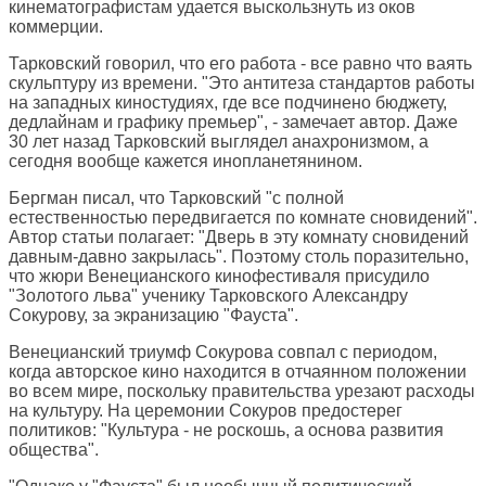
кинематографистам удается выскользнуть из оков
коммерции.
Тарковский говорил, что его работа - все равно что ваять
скульптуру из времени. "Это антитеза стандартов работы
на западных киностудиях, где все подчинено бюджету,
дедлайнам и графику премьер", - замечает автор. Даже
30 лет назад Тарковский выглядел анахронизмом, а
сегодня вообще кажется инопланетянином.
Бергман писал, что Тарковский "с полной
естественностью передвигается по комнате сновидений".
Автор статьи полагает: "Дверь в эту комнату сновидений
давным-давно закрылась". Поэтому столь поразительно,
что жюри Венецианского кинофестиваля присудило
"Золотого льва" ученику Тарковского Александру
Сокурову, за экранизацию "Фауста".
Венецианский триумф Сокурова совпал с периодом,
когда авторское кино находится в отчаянном положении
во всем мире, поскольку правительства урезают расходы
на культуру. На церемонии Сокуров предостерег
политиков: "Культура - не роскошь, а основа развития
общества".