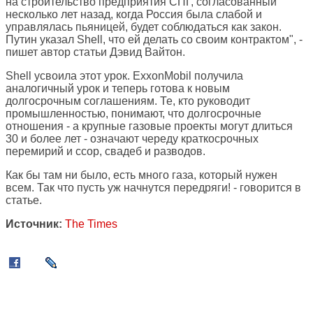
на строительство предприятия СПГ, согласованный
несколько лет назад, когда Россия была слабой и
управлялась пьяницей, будет соблюдаться как закон.
Путин указал Shell, что ей делать со своим контрактом", -
пишет автор статьи Дэвид Вайтон.
Shell усвоила этот урок. ExxonMobil получила
аналогичный урок и теперь готова к новым
долгосрочным соглашениям. Те, кто руководит
промышленностью, понимают, что долгосрочные
отношения - а крупные газовые проекты могут длиться
30 и более лет - означают череду краткосрочных
перемирий и ссор, свадеб и разводов.
Как бы там ни было, есть много газа, который нужен
всем. Так что пусть уж начнутся передряги! - говорится в
статье.
Источник:
The Times