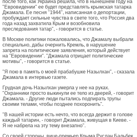
после того, как Украина решила, что в нынешнем году на
"Евровидении" ее будет представлять крымская татарка
Джамала. Ее песня "1944", написанная о депортации,
пробуждает сильные чувства в свете того, что Россия два
года назад захватила Крым и возобновила
преследования татар", - говорится в статье.
В Москве политики пожаловались, что Джамалу выбрали
специально, дабы очернить Кремль, в нарушение
запрета на политические заявления, который действует
на "Евровидении". "Джамала отрицает политические
мотивы", - говорится в статье.
"Я пою в память о моей прабабушке Назылхан", - сказала
Джамала в интервью газете.
Грудная дочь Назылхан умерла у нее на руках.
"Охранники просто выкинули ее тело из дверей, - говорит
Джамала. - Другие люди пытались подпирать трупы
своими телами, чтобы позднее похоронить".
"В нашей истории есть нечто, что всегда держит в голове
каждый татарин, - говорит Джамала, живущая в Киеве. -
Я не набрела на эту тему внезапно".
Со своей стороны, вице-премьер Крыма Руслан Бальбек