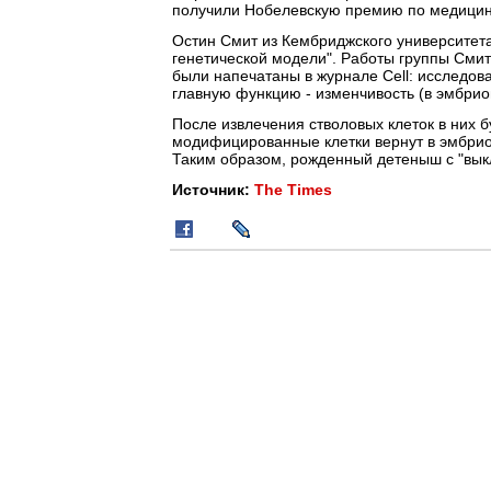
получили Нобелевскую премию по медицин
Остин Смит из Кембриджского университета
генетической модели". Работы группы Сми
были напечатаны в журнале Cell: исследов
главную функцию - изменчивость (в эмбрио
После извлечения стволовых клеток в них б
модифицированные клетки вернут в эмбрион
Таким образом, рожденный детеныш с "вык
Источник:
The Times