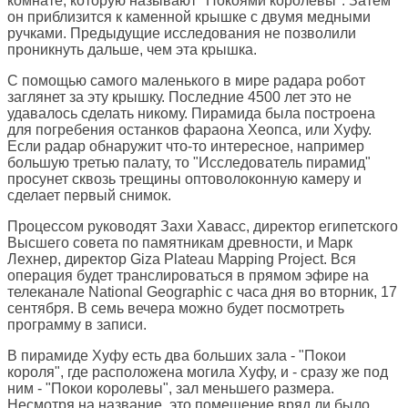
комнате, которую называют "Покоями королевы". Затем
он приблизится к каменной крышке с двумя медными
ручками. Предыдущие исследования не позволили
проникнуть дальше, чем эта крышка.
С помощью самого маленького в мире радара робот
заглянет за эту крышку. Последние 4500 лет это не
удавалось сделать никому. Пирамида была построена
для погребения останков фараона Хеопса, или Хуфу.
Если радар обнаружит что-то интересное, например
большую третью палату, то "Исследователь пирамид"
просунет сквозь трещины оптоволоконную камеру и
сделает первый снимок.
Процессом руководят Захи Хавасс, директор египетского
Высшего совета по памятникам древности, и Марк
Лехнер, директор Giza Plateau Mapping Project. Вся
операция будет транслироваться в прямом эфире на
телеканале National Geographic с часа дня во вторник, 17
сентября. В семь вечера можно будет посмотреть
программу в записи.
В пирамиде Хуфу есть два больших зала - "Покои
короля", где расположена могила Хуфу, и - сразу же под
ним - "Покои королевы", зал меньшего размера.
Несмотря на название, это помещение вряд ли было