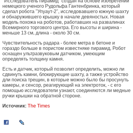
"Исследователь пирамид" создан на основе изобретений
немецкого ученого Рудольфа Гантенбринка, который
сделал робота "Упуаут-2", исследовавшего южную шахту
и обнаружившего крышку в начале девяностых. Новая
модель похожа на роботов, работавших на развалинах
Всемирного торгового центра. Его высоты и ширина -
меньше 13 см, длина - около 30 см.
Чувствительность радара - более метра в бетоне и
гораздо больше в пористом известняке пирамид. Робот
оснащен ультразвуковым датчиком, умеющим
определять толщину камня.
Есть и датчик, который позволит определить, можно ли
сдвинуть камни, блокирующие шахту, а также устройство
дли поиска трещин, в которые можно было бы просунуть
камеры, и сенсор, реагирующий на электроток, - с его
помощью исследователи узнают, соединяются ли медные
ручки крышки на обратной стороне.
Источник:
The Times