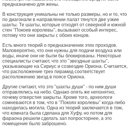
предназначено для жены.
В конструкция уникальны не только размеры, но и то, что
по диагонали в направлении палат тянутся две узкие
шахты. Те шахты, которые отходят от северной и южной
стен "Покоев королевы", вызывают особый интерес,
потому что они закрыты с обоих концов.
Есть много теорий о предназначении этих проходов.
Маловероятно, что они нужны для подачи воздуха или
воды, иначе они не были бы блокированы. Некоторые
специалисты считают, что это "звездные шахты",
указывающие на Сириус и созвездие Ориона. Считается,
что расположение трех пирамид соответствует
расположению звезд в поясе Ориона.
Другие считают, что это "шахты души" - по ним души
отправлялись на небо. Однако опять же непонятно,
почему отверстия закрыты. Кроме того, археологи
сомневаются в том, что в "Покоях королевы" когда-либо
находилась могила. Одна из теорий заключается в том,
что комната была сделана для Хуфу, но потом для
фараона решили сделать зал попросторнее, а это
помещение было заброшено.