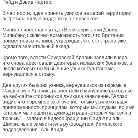
Рейд и Дэвид Чартер.
В частности, идея принять узников на своей территории
встретила вялую поддержку в Евросоюзе.
Министр иностранных дел Великобритании Дэвид
Милибэнд исключил возможность того, что Британия
примет новых узников, утверждая, что его страна уже
сделала значительный вклад.
Кроме того, власти Саудовской Аравии заявили вчера,
что снова арестовали девятерых исламских боевиков, в
числе которых были бывшие узники Гуантанамо,
вернувшиеся в страну.
Два других бывших узника, вернувшихся из тюрьмы в
Саудовскую Аравию, разместили в минувшие выходные
на веб-сайте сторонников джихада заявление. "Аллах
видит, что тюремное заключение только усилило нашу
приверженность принципам, которым мы служим, во имя
которых мы пошли на джихад и ради которых мы сели в
тюрьму", - заявил в видеообращении Саид Али аль-
Шихри, ныне заместитель руководителя йеменского
подразделения "Аль-Каиды".