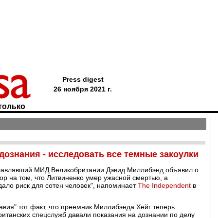
Press digest
26 ноября 2021 г.
только
 дознания - исследовать все темные закоулки
главлявший МИД Великобритании Дэвид Миллибэнд объявил о
ор на том, что Литвиненко умер ужасной смертью, а
ало риск для сотен человек", напоминает
The Independent
в
авия" тот факт, что преемник Миллибэнда Хейг теперь
британских спецслужб давали показания на дознании по делу