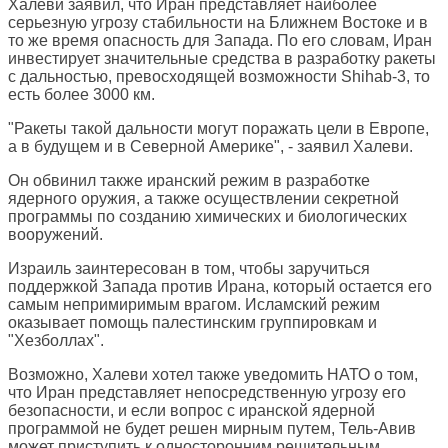
Халеви заявил, что Иран представляет наиболее
серьезную угрозу стабильности на Ближнем Востоке и в
то же время опасность для Запада. По его словам, Иран
инвестирует значительные средства в разработку ракеты
с дальностью, превосходящей возможности Shihab-3, то
есть более 3000 км.
"Ракеты такой дальности могут поражать цели в Европе,
а в будущем и в Северной Америке", - заявил Халеви.
Он обвинил также иранский режим в разработке
ядерного оружия, а также осуществлении секретной
программы по созданию химических и биологических
вооружений.
Израиль заинтересован в том, чтобы заручиться
поддержкой Запада против Ирана, который остается его
самым непримиримым врагом. Исламский режим
оказывает помощь палестинским группировкам и
"Хезболлах".
Возможно, Халеви хотел также уведомить НАТО о том,
что Иран представляет непосредственную угрозу его
безопасности, и если вопрос с иранской ядерной
программой не будет решен мирным путем, Тель-Авив
может приступить к односторонним решительным