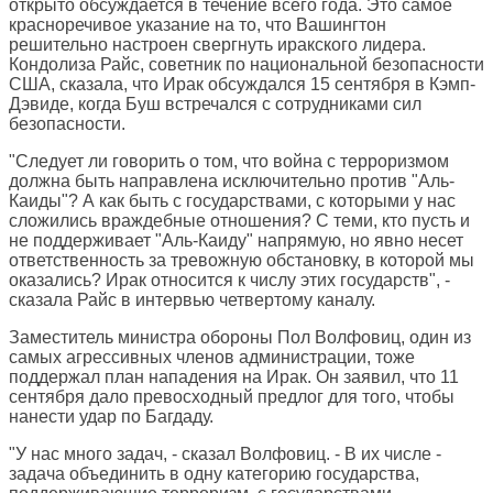
открыто обсуждается в течение всего года. Это самое
красноречивое указание на то, что Вашингтон
решительно настроен свергнуть иракского лидера.
Кондолиза Райс, советник по национальной безопасности
США, сказала, что Ирак обсуждался 15 сентября в Кэмп-
Дэвиде, когда Буш встречался с сотрудниками сил
безопасности.
"Следует ли говорить о том, что война с терроризмом
должна быть направлена исключительно против "Аль-
Каиды"? А как быть с государствами, с которыми у нас
сложились враждебные отношения? С теми, кто пусть и
не поддерживает "Аль-Каиду" напрямую, но явно несет
ответственность за тревожную обстановку, в которой мы
оказались? Ирак относится к числу этих государств", -
сказала Райс в интервью четвертому каналу.
Заместитель министра обороны Пол Волфовиц, один из
самых агрессивных членов администрации, тоже
поддержал план нападения на Ирак. Он заявил, что 11
сентября дало превосходный предлог для того, чтобы
нанести удар по Багдаду.
"У нас много задач, - сказал Волфовиц. - В их числе -
задача объединить в одну категорию государства,