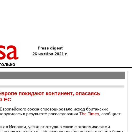
Press digest
26 ноября 2021 г.
только
Европе покидают континент, опасаясь
з ЕС
 Европейского союза спровоцировало исход британских
бнаружилось в результате расследования
The Times
, сообщает
х в Испании, уезжают оттуда в связи с экономическими
говорится в статье. - Неуверенность по поводу того, что будет