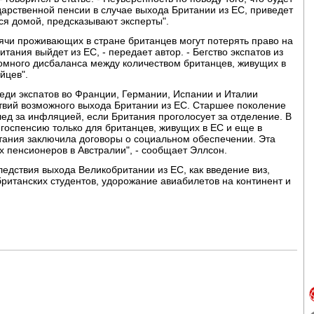
арственной пенсии в случае выхода Британии из ЕС, приведет
я домой, предсказывают эксперты".
ячи проживающих в стране британцев могут потерять право на
тания выйдет из ЕС, - передает автор. - Бегство экспатов из
омного дисбаланса между количеством британцев, живущих в
йцев".
реди экспатов во Франции, Германии, Испании и Италии
ствий возможного выхода Британии из ЕС. Старшее поколение
лед за инфляцией, если Британия проголосует за отделение. В
госпенсию только для британцев, живущих в ЕС и еще в
итания заключила договоры о социальном обеспечении. Эта
х пенсионеров в Австралии", - сообщает Эллсон.
ледствия выхода Великобритании из ЕС, как введение виз,
ританских студентов, удорожание авиабилетов на континент и