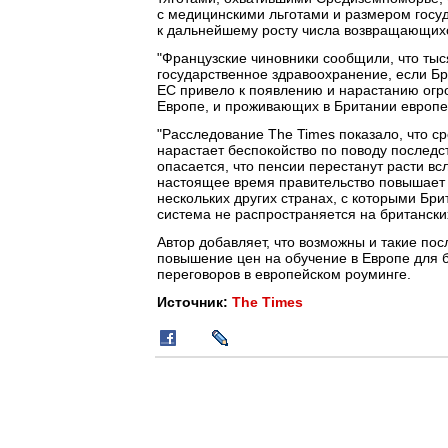
с медицинскими льготами и размером госуд
к дальнейшему росту числа возвращающихс
"Французские чиновники сообщили, что тыс
государственное здравоохранение, если Бри
ЕС привело к появлению и нарастанию огр
Европе, и проживающих в Британии европе
"Расследование The Times показало, что с
нарастает беспокойство по поводу послед
опасается, что пенсии перестанут расти вс
настоящее время правительство повышает 
нескольких других странах, с которыми Бр
система не распространяется на британски
Автор добавляет, что возможны и такие пос
повышение цен на обучение в Европе для б
переговоров в европейском роуминге.
Источник:
The Times