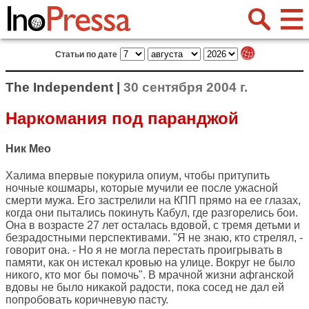
Статьи по дате
The Independent |
30 сентября 2004 г.
Наркомания под паранджой
Ник Мео
Халима впервые покурила опиум, чтобы притупить
ночные кошмары, которые мучили ее после ужасной
смерти мужа. Его застрелили на КПП прямо на ее глазах,
когда они пытались покинуть Кабул, где разгорелись бои.
Она в возрасте 27 лет осталась вдовой, с тремя детьми и
безрадостными перспективами. "Я не знаю, кто стрелял, -
говорит она. - Но я не могла перестать проигрывать в
памяти, как он истекал кровью на улице. Вокруг не было
никого, кто мог бы помочь". В мрачной жизни афганской
вдовы не было никакой радости, пока сосед не дал ей
попробовать коричневую пасту.