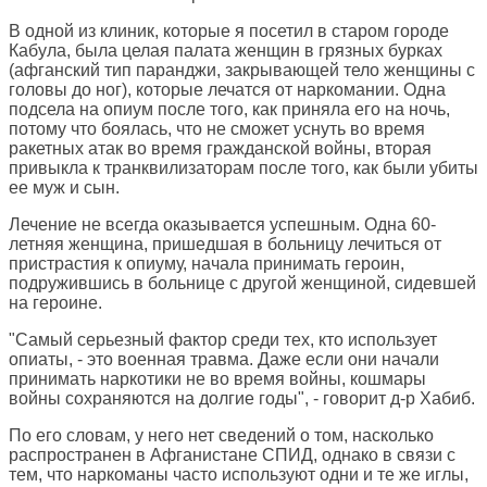
В одной из клиник, которые я посетил в старом городе
Кабула, была целая палата женщин в грязных бурках
(афганский тип паранджи, закрывающей тело женщины с
головы до ног), которые лечатся от наркомании. Одна
подсела на опиум после того, как приняла его на ночь,
потому что боялась, что не сможет уснуть во время
ракетных атак во время гражданской войны, вторая
привыкла к транквилизаторам после того, как были убиты
ее муж и сын.
Лечение не всегда оказывается успешным. Одна 60-
летняя женщина, пришедшая в больницу лечиться от
пристрастия к опиуму, начала принимать героин,
подружившись в больнице с другой женщиной, сидевшей
на героине.
"Самый серьезный фактор среди тех, кто использует
опиаты, - это военная травма. Даже если они начали
принимать наркотики не во время войны, кошмары
войны сохраняются на долгие годы", - говорит д-р Хабиб.
По его словам, у него нет сведений о том, насколько
распространен в Афганистане СПИД, однако в связи с
тем, что наркоманы часто используют одни и те же иглы,