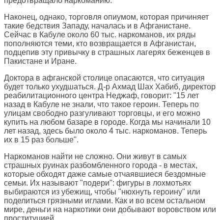
предотвращало наркоманию.
Наконец, однако, торговля опиумом, которая причиняет
такие бедствия Западу, началась и в Афганистане.
Сейчас в Кабуле около 60 тыс. наркоманов, их ряды
пополняются теми, кто возвращается в Афганистан,
подцепив эту привычку в страшных лагерях беженцев в
Пакистане и Иране.
Доктора в афганской столице опасаются, что ситуация
будет только ухудшаться. Д-р Ахмад Шах Хабиб, директор
реабилитационного центра Неджаф, говорит: "15 лет
назад в Кабуле не знали, что такое героин. Теперь по
улицам свободно разгуливают торговцы, и его можно
купить на любом базаре в городе. Когда мы начинали 10
лет назад, здесь было около 4 тыс. наркоманов. Теперь
их в 15 раз больше".
Наркоманов найти не сложно. Они живут в самых
страшных руинах разбомбленного города - в местах,
которые обходят даже самые отчаявшиеся бездомные
семьи. Их называют "подери": фигуры в лохмотьях
выбираются из убежищ, чтобы "нюхнуть героину" или
поделиться грязными иглами. Как и во всем остальном
мире, деньги на наркотики они добывают воровством или
проституцией.