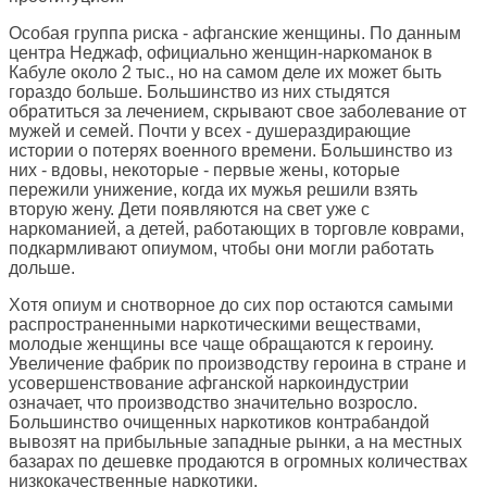
Особая группа риска - афганские женщины. По данным
центра Неджаф, официально женщин-наркоманок в
Кабуле около 2 тыс., но на самом деле их может быть
гораздо больше. Большинство из них стыдятся
обратиться за лечением, скрывают свое заболевание от
мужей и семей. Почти у всех - душераздирающие
истории о потерях военного времени. Большинство из
них - вдовы, некоторые - первые жены, которые
пережили унижение, когда их мужья решили взять
вторую жену. Дети появляются на свет уже с
наркоманией, а детей, работающих в торговле коврами,
подкармливают опиумом, чтобы они могли работать
дольше.
Хотя опиум и снотворное до сих пор остаются самыми
распространенными наркотическими веществами,
молодые женщины все чаще обращаются к героину.
Увеличение фабрик по производству героина в стране и
усовершенствование афганской наркоиндустрии
означает, что производство значительно возросло.
Большинство очищенных наркотиков контрабандой
вывозят на прибыльные западные рынки, а на местных
базарах по дешевке продаются в огромных количествах
низкокачественные наркотики.