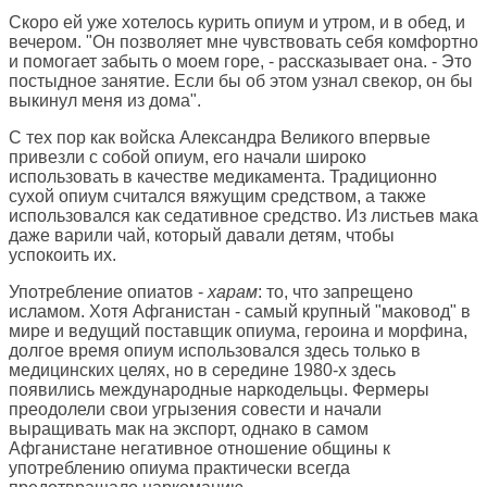
Скоро ей уже хотелось курить опиум и утром, и в обед, и
вечером. "Он позволяет мне чувствовать себя комфортно
и помогает забыть о моем горе, - рассказывает она. - Это
постыдное занятие. Если бы об этом узнал свекор, он бы
выкинул меня из дома".
С тех пор как войска Александра Великого впервые
привезли с собой опиум, его начали широко
использовать в качестве медикамента. Традиционно
сухой опиум считался вяжущим средством, а также
использовался как седативное средство. Из листьев мака
даже варили чай, который давали детям, чтобы
успокоить их.
Употребление опиатов -
харам
: то, что запрещено
исламом. Хотя Афганистан - самый крупный "маковод" в
мире и ведущий поставщик опиума, героина и морфина,
долгое время опиум использовался здесь только в
медицинских целях, но в середине 1980-х здесь
появились международные наркодельцы. Фермеры
преодолели свои угрызения совести и начали
выращивать мак на экспорт, однако в самом
Афганистане негативное отношение общины к
употреблению опиума практически всегда