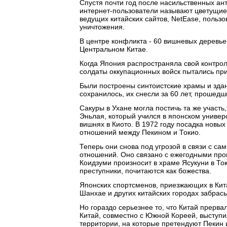
Спустя почти год после насильственных ан
интернет-пользователи называют цветущие 
ведущих китайских сайтов, NetEase, польз
уничтожения.
В центре конфликта - 60 вишневых деревье
Центральном Китае.
Когда Япония распространяла свой контрол
солдаты оккупационных войск пытались пр
Были построены синтоистские храмы и здан
сохранилось, их снесли за 60 лет, прошед
Сакуры в Ухане могла постичь та же участ
Эньлая, который учился в японском универ
вишнях в Киото. В 1972 году посадка нов
отношений между Пекином и Токио.
Теперь они снова под угрозой в связи с с
отношений. Оно связано с ежегодными пр
Коидзуми произносит в храме Ясукуни в Ток
преступники, почитаются как божества.
Японских спортсменов, приезжающих в Кита
Шанхае и других китайских городах забрас
Но гораздо серьезнее то, что Китай прерва
Китай, совместно с Южной Кореей, выступил
территории, на которые претендуют Пекин 