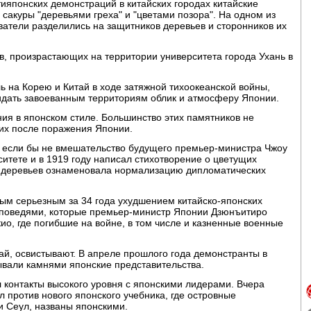
тияпонских демонстраций в китайских городах китайские
сакуры "деревьями греха" и "цветами позора". На одном из
ователи разделились на защитников деревьев и сторонников их
в, произрастающих на территории университета города Ухань в
ь на Корею и Китай в ходе затяжной тихоокеанской войны,
идать завоеванным территориям облик и атмосферу Японии.
ия в японском стиле. Большинство этих памятников не
ших после поражения Японии.
ь, если бы не вмешательство будущего премьер-министра Чжоу
ситете и в 1919 году написал стихотворение о цветущих
ых деревьев ознаменовала нормализацию дипломатических
амым серьезным за 34 года ухудшением китайско-японских
оповедями, которые премьер-министр Японии Дзюнъитиро
ио, где погибшие на войне, в том числе и казненные военные
й, освистывают. В апреле прошлого года демонстранты в
ывали камнями японские представительства.
л контакты высокого уровня с японскими лидерами. Вчера
 против нового японского учебника, где островные
и Сеул, названы японскими.