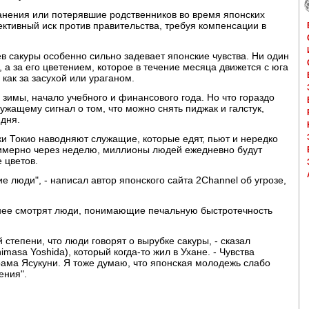
анения или потерявшие родственников во время японских
ективный иск против правительства, требуя компенсации в
в сакуры особенно сильно задевает японские чувства. Ни один
, а за его цветением, которое в течение месяца движется с юга
 как за засухой или ураганом.
зимы, начало учебного и финансового года. Но что гораздо
жащему сигнал о том, что можно снять пиджак и галстук,
 дня.
рки Токио наводняют служащие, которые едят, пьют и нередко
римерно через неделю, миллионы людей ежедневно будут
 цветов.
е люди", - написал автор японского сайта 2Channel об угрозе,
а нее смотрят люди, понимающие печальную быстротечность
й степени, что люди говорят о вырубке сакуры, - сказал
asa Yoshida), который когда-то жил в Ухане. - Чувства
ама Ясукуни. Я тоже думаю, что японская молодежь слабо
ения".