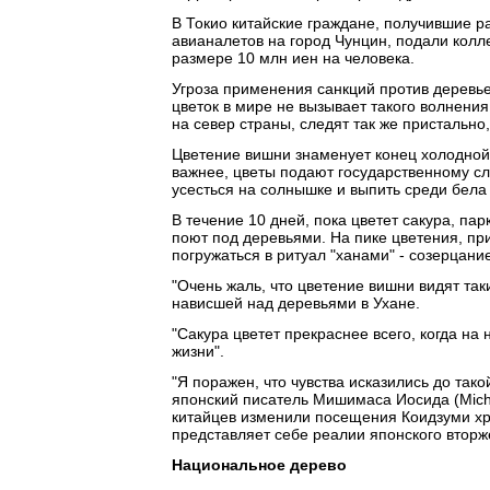
В Токио китайские граждане, получившие р
авианалетов на город Чунцин, подали колл
размере 10 млн иен на человека.
Угроза применения санкций против деревье
цветок в мире не вызывает такого волнения
на север страны, следят так же пристально,
Цветение вишни знаменует конец холодной 
важнее, цветы подают государственному слу
усесться на солнышке и выпить среди бела
В течение 10 дней, пока цветет сакура, па
поют под деревьями. На пике цветения, п
погружаться в ритуал "ханами" - созерцание
"Очень жаль, что цветение вишни видят таки
нависшей над деревьями в Ухане.
"Сакура цветет прекраснее всего, когда н
жизни".
"Я поражен, что чувства исказились до тако
японский писатель Мишимаса Иосида (Michim
китайцев изменили посещения Коидзуми хр
представляет себе реалии японского вторж
Национальное дерево