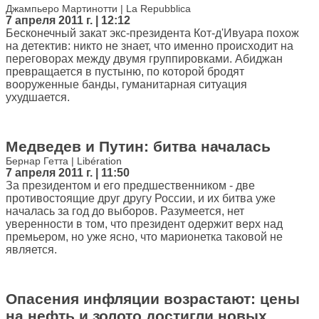
Джампьеро Мартинотти | La Repubblica
7 апреля 2011 г. | 12:12
Бесконечный закат экс-президента Кот-д'Ивуара похож
на детектив: никто не знает, что именно происходит на
переговорах между двумя группировками. Абиджан
превращается в пустыню, по которой бродят
вооруженные банды, гуманитарная ситуация
ухудшается.
Медведев и Путин: битва началась
Бернар Гетта | Libération
7 апреля 2011 г. | 11:50
За президентом и его предшественником - две
противостоящие друг другу России, и их битва уже
началась за год до выборов. Разумеется, нет
уверенности в том, что президент одержит верх над
премьером, но уже ясно, что марионетка таковой не
является.
Опасения инфляции возрастают: цены
на нефть и золото достигли новых