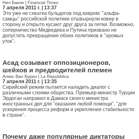
Нил Бакли | Financial Times
7 апреля 2011 г. | 13:37
Это уже не схватка бульдогов под ковром: "альфа-
самцы" российской политики отшвырнули ковер в
сторону и открыто кусают друг друга за пятки. Возможно,
соперничество Медведева и Путина призвано не
допустить превращения обоих политиков в "хромых
уток".
Асад созывает оппозиционеров,
шейхов и предводителей племен
Аликс Ван Бурен | La Repubblica
7 апреля 2011 г. | 13:35
Сирийский режим пытается наладить диалог с
различными слоями общества. Премьер-министр Турции
Эрдоган направил в Дамаск своего министра
иностранных дел для "оказания любой помощи", "для
ускорения процесса реформ и укрепления стабильности
в стране".
Почему даже популярные диктаторы