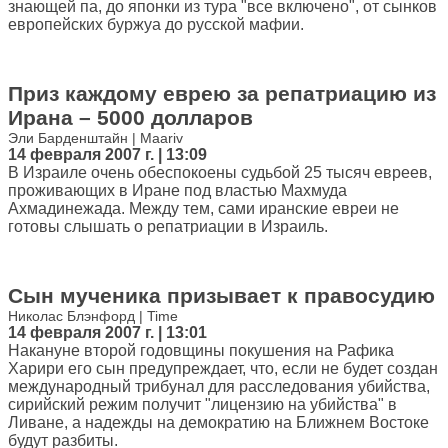
знающей па, до японки из тура "все включено", от сынков
европейских буржуа до русской мафии.
Приз каждому еврею за репатриацию из
Ирана – 5000 долларов
Эли Барденштайн | Maariv
14 февраля 2007 г. | 13:09
В Израиле очень обеспокоены судьбой 25 тысяч евреев,
проживающих в Иране под властью Махмуда
Ахмадинежада. Между тем, сами иранские евреи не
готовы слышать о репатриации в Израиль.
Сын мученика призывает к правосудию
Николас Блэнфорд | Time
14 февраля 2007 г. | 13:01
Накануне второй годовщины покушения на Рафика
Харири его сын предупреждает, что, если не будет создан
международный трибунал для расследования убийства,
сирийский режим получит "лицензию на убийства" в
Ливане, а надежды на демократию на Ближнем Востоке
будут разбиты.