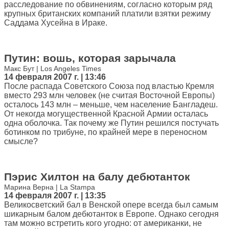
расследование по обвинениям, согласно которым ряд
крупных британских компаний платили взятки режиму
Саддама Хусейна в Ираке.
Путин: вошь, которая зарычала
Макс Бут | Los Angeles Times
14 февраля 2007 г. | 13:46
После распада Советского Союза под властью Кремля
вместо 293 млн человек (не считая Восточной Европы)
осталось 143 млн – меньше, чем население Бангладеш.
От некогда могущественной Красной Армии осталась
одна оболочка. Так почему же Путин решился постучать
ботинком по трибуне, по крайней мере в переносном
смысле?
Пэрис Хилтон на балу дебютанток
Марина Верна | La Stampa
14 февраля 2007 г. | 13:35
Великосветский бал в Венской опере всегда был самым
шикарным балом дебютанток в Европе. Однако сегодня
там можно встретить кого угодно: от американки, не