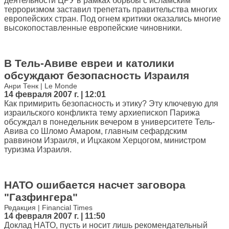
деятельности ЦРУ в рамках борьбы с исламским
терроризмом заставил трепетать правительства многих
европейских стран. Под огнем критики оказались многие
высокопоставленные европейские чиновники.
В Тель-Авиве евреи и католики
обсуждают безопасность Израиля
Анри Тенк | Le Monde
14 февраля 2007 г. | 12:01
Как примирить безопасность и этику? Эту ключевую для
израильского конфликта тему архиепископ Парижа
обсуждал в понедельник вечером в университете Тель-
Авива со Шломо Амаром, главным сефардским
раввином Израиля, и Ицхаком Херцогом, министром
туризма Израиля.
НАТО ошибается насчет заговора
"Газфингера"
Редакция | Financial Times
14 февраля 2007 г. | 11:50
Доклад НАТО, пусть и носит лишь рекомендательный