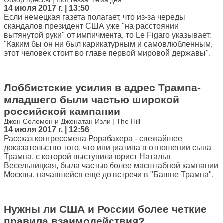
Обзор прессы | InoPressa: тема дня
14 июля 2017 г. | 13:50
Если немецкая газета полагает, что из-за череды
скандалов президент США уже "на расстоянии
вытянутой руки" от импичмента, то Le Figaro указывает:
"Каким бы он ни был карикатурным и самовлюбленным,
этот человек стоит во главе первой мировой державы".
Лоббистские усилия в адрес Трампа-
младшего были частью широкой
российской кампании
Джон Соломон и Джонатан Изли | The Hill
14 июля 2017 г. | 12:56
Рассказ конгрессмена Рорабахера - свежайшее
доказательство того, что инициатива в отношении сына
Трампа, с которой выступила юрист Наталья
Весельницкая, была частью более масштабной кампании
Москвы, начавшейся еще до встречи в "Башне Трампа".
Нужны ли США и России более четкие
правила взаимодействия?