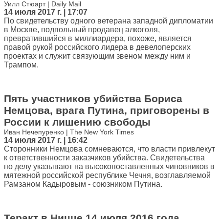
Уилл Стюарт | Daily Mail
14 июля 2017 г. | 17:07
По свидетельству одного ветерана западной дипломатии
в Москве, подпольный продавец алкоголя,
превратившийся в миллиардера, похоже, является
правой рукой российского лидера в девелоперских
проектах и служит связующим звеном между ним и
Трампом.
Пять участников убийства Бориса
Немцова, врага Путина, приговорены в
России к лишению свободы
Иван Нечепуренко | The New York Times
14 июля 2017 г. | 16:42
Сторонники Немцова сомневаются, что власти привлекут
к ответственности заказчиков убийства. Свидетельства
по делу указывают на высокопоставленных чиновников в
мятежной российской республике Чечня, возглавляемой
Рамзаном Кадыровым - союзником Путина.
Теракт в Ницце 14 июля 2016 года