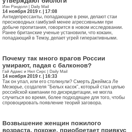
утверждают биологи
Иэн Рэндолл | Daily Mail
14 ноября 2019 г. | 17:08
Антидепрессанты, попадающие в реки, делают стаи
пресноводных гамбузий менее агрессивными при
добыче пропитания, говорится в новом исследовании.
Ранее британские ученые установили, что кокаин,
попадающий в Темзу, делает угрей гиперактивными.
Почему так много врагов России
умирают, падая с балконов?
Гай Адамс и Нил Сирс | Daily Mail
14 ноября 2019 г. | 16:33
Так он упал, или его столкнули? Смерть Джеймса Ле
Мезюрье, создателя "Белых касок", который стал целью
российской кампании по дискредитации, не могла
случиться во время, более подходящее для того, чтобы
спровоцировать появление теорий заговора.
Возвышение женщин пожилого
возраста, похоже, приобретает привкус