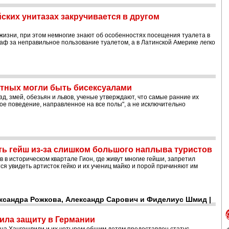
ских унитазах закручивается в другом
 жизни, при этом немногие знают об особенностях посещения туалета в
аф за неправильное пользование туалетом, а в Латинской Америке легко
тных могли быть бисексуалами
зд, змей, обезьян и львов, ученые утверждают, что самые ранние их
ое поведение, направленное на все полы", а не исключительно
ь гейш из-за слишком большого наплыва туристов
в историческом квартале Гион, где живут многие гейши, запретил
ся увидеть артисток гейко и их учениц майко и порой причиняют им
ександра Рожкова, Александр Сарович и Фиделиус Шмид |
ила защиту в Германии