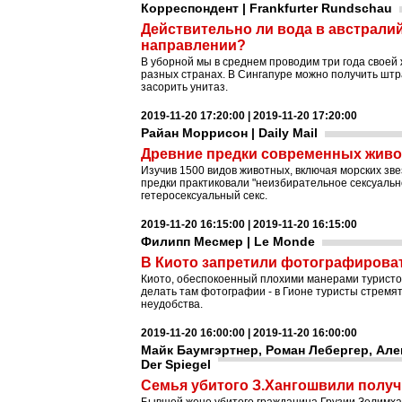
Корреспондент | Frankfurter Rundschau
Действительно ли вода в австралий
направлении?
В уборной мы в среднем проводим три года своей
разных странах. В Сингапуре можно получить штр
засорить унитаз.
2019-11-20 17:20:00 | 2019-11-20 17:20:00
Райан Моррисон | Daily Mail
Древние предки современных живо
Изучив 1500 видов животных, включая морских зве
предки практиковали "неизбирательное сексуальн
гетеросексуальный секс.
2019-11-20 16:15:00 | 2019-11-20 16:15:00
Филипп Месмер | Le Monde
В Киото запретили фотографироват
Киото, обеспокоенный плохими манерами туристов 
делать там фотографии - в Гионе туристы стремят
неудобства.
2019-11-20 16:00:00 | 2019-11-20 16:00:00
Майк Баумгэртнер, Роман Лебергер, Ал
Der Spiegel
Семья убитого З.Хангошвили получ