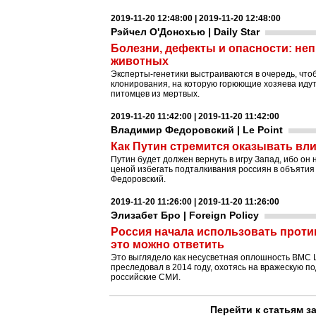
2019-11-20 12:48:00 | 2019-11-20 12:48:00
Рэйчел О'Донохью | Daily Star
Болезни, дефекты и опасности: не
животных
Эксперты-генетики выстраиваются в очередь, чт
клонирования, на которую горюющие хозяева идут
питомцев из мертвых.
2019-11-20 11:42:00 | 2019-11-20 11:42:00
Владимир Федоровский | Le Point
Как Путин стремится оказывать вл
Путин будет должен вернуть в игру Запад, ибо он
ценой избегать подталкивания россиян в объятия К
Федоровский.
2019-11-20 11:26:00 | 2019-11-20 11:26:00
Элизабет Бро | Foreign Policy
Россия начала использовать против
это можно ответить
Это выглядело как несусветная оплошность ВМС 
преследовал в 2014 году, охотясь на вражескую по
российские СМИ.
Перейти к статьям з