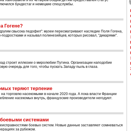
на Хангошвили и их четырем общим детям предоставлен статус
лючился бундестаг и немецкие спецслужбы.
а Гогене?
другим свысока педофил": музеи пересматривают наследие Поля Гогена,
-подростками и называл полинезийцев, которых рисовал, "дикарями".
апад строит иллюзии о миролюбии Путина. Организации наподобие
вую очередь для того, чтобы пускать Западу пыль в глаза.
омых теряют терпение
на торговлю насекомыми в начале 2020 года. А пока власти Франции
ебление насекомых внутрь, французские производители негодуют.
 боевыми системами
неисправностями боевых систем. Новые данные заставляют сомневаться
перациях за рубежом.