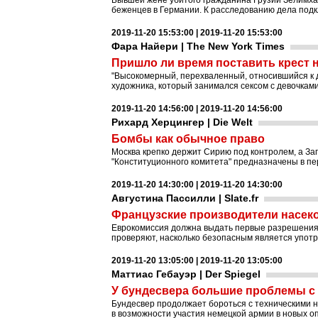
Бывшей жене убитого гражданина Грузии Зелимха
беженцев в Германии. К расследованию дела подк
2019-11-20 15:53:00 | 2019-11-20 15:53:00
Фара Найери | The New York Times
Пришло ли время поставить крест н
"Высокомерный, перехваленный, относившийся к 
художника, который занимался сексом с девочками
2019-11-20 14:56:00 | 2019-11-20 14:56:00
Рихард Херцингер | Die Welt
Бомбы как обычное право
Москва крепко держит Сирию под контролем, а З
"Конституционного комитета" предназначены в пер
2019-11-20 14:30:00 | 2019-11-20 14:30:00
Августина Пассилли | Slate.fr
Французские производители насек
Еврокомиссия должна выдать первые разрешения 
проверяют, насколько безопасным является употр
2019-11-20 13:05:00 | 2019-11-20 13:05:00
Маттиас Гебауэр | Der Spiegel
У бундесвера большие проблемы с
Бундесвер продолжает бороться с техническими 
в возможности участия немецкой армии в новых о