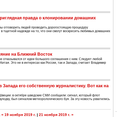
приглядная правда о клонировании домашних
обы отговорить людей проводить дорогостоящую процедуру
 в тщетной надежде на то, что они смогут воскресить любимых домашних
ияние на Ближний Восток
 не отказывался от идеи большого соглашения с ним. Следует любой
итая. Это не в интересах как России, так и Запада, считает Владимир
 Запада его собственную журналистику. Вот как на
Швеции: в октябре шведские СМИ сообщили: сигнал, который флот
длодку, был сигналом метеорологического буя. За эту новость ухватились
«
»
а
19 ноября 2019 г.
|
21 ноября 2019 г.