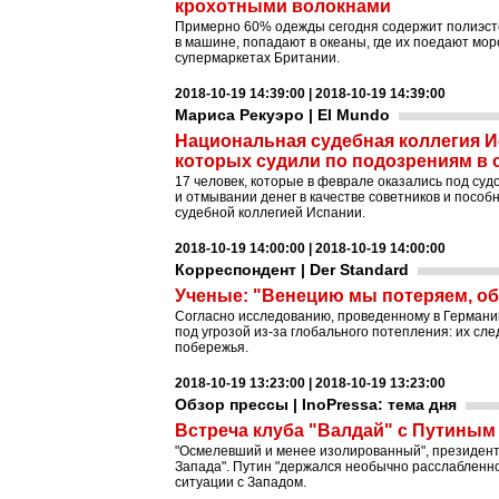
крохотными волокнами
Примерно 60% одежды сегодня содержит полиэсте
в машине, попадают в океаны, где их поедают мо
супермаркетах Британии.
2018-10-19 14:39:00 | 2018-10-19 14:39:00
Мариса Рекуэро | El Mundo
Национальная судебная коллегия И
которых судили по подозрениям в 
17 человек, которые в феврале оказались под су
и отмывании денег в качестве советников и посо
судебной коллегией Испании.
2018-10-19 14:00:00 | 2018-10-19 14:00:00
Корреспондент | Der Standard
Ученые: "Венецию мы потеряем, об 
Согласно исследованию, проведенному в Германи
под угрозой из-за глобального потепления: их сл
побережья.
2018-10-19 13:23:00 | 2018-10-19 13:23:00
Обзор прессы | InoPressa: тема дня
Встреча клуба "Валдай" с Путиным
"Осмелевший и менее изолированный", президент
Запада". Путин "держался необычно расслабленно 
ситуации с Западом.