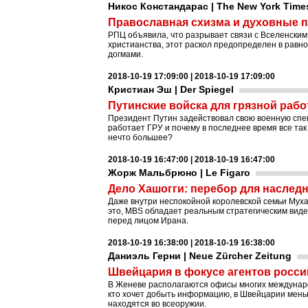
Никос Констандарас | The New York Time
Православная схизма и духовные 
РПЦ объявила, что разрывает связи с Вселенским
христианства, этот раскол предопределен в равн
догмами.
2018-10-19 17:09:00 | 2018-10-19 17:09:00
Кристиан Эш | Der Spiegel
Путинские войска для грязной раб
Президент Путин задействовал свою военную спец
работает ГРУ и почему в последнее время все так
нечто большее?
2018-10-19 16:47:00 | 2018-10-19 16:47:00
Жорж Мальбрюно | Le Figaro
Дело Хашогги: перебор для наслед
Даже внутри неспокойной королевской семьи Муха
это, MBS обладает реальным стратегическим виде
перед лицом Ирана.
2018-10-19 16:38:00 | 2018-10-19 16:38:00
Даниэль Герни | Neue Zürcher Zeitung
Швейцария в фокусе агентов росси
В Женеве располагаются офисы многих междунаро
кто хочет добыть информацию, в Швейцарии меньш
находятся во всеоружии.