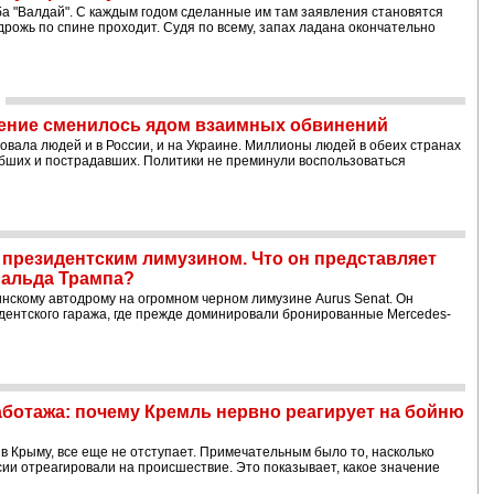
ба "Валдай". С каждым годом сделанные им там заявления становятся
рожь по спине проходит. Судя по всему, запах ладана окончательно
сение сменилось ядом взаимных обвинений
овала людей и в России, и на Украине. Миллионы людей в обеих странах
бших и пострадавших. Политики не преминули воспользоваться
президентским лимузином. Что он представляет
нальда Трампа?
чинскому автодрому на огромном черном лимузине Aurus Senat. Он
дентского гаража, где прежде доминировали бронированные Mercedes-
аботажа: почему Кремль нервно реагирует на бойню
в Крыму, все еще не отступает. Примечательным было то, насколько
ии отреагировали на происшествие. Это показывает, какое значение