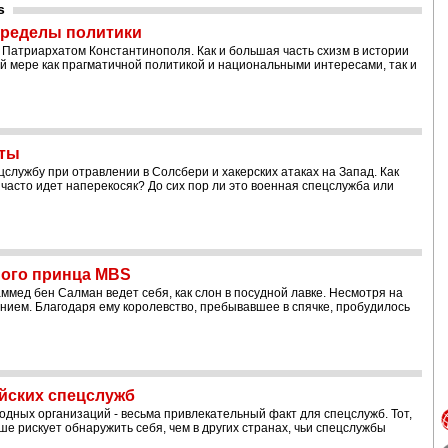
s
пределы политики
 Патриархатом Константинополя. Как и большая часть схизм в истории
ой мере как прагматичной политикой и национальными интересами, так и
оты
службу при отравлении в Солсбери и хакерских атаках на Запад. Как
 часто идет наперекосяк? До сих пор ли это военная спецслужба или
ного принца MBS
ммед бен Салман ведет себя, как слон в посудной лавке. Несмотря на
нием. Благодаря ему королевство, пребывавшее в спячке, пробудилось
йских спецслужб
дных организаций - весьма привлекательный факт для спецслужб. Тот,
е рискует обнаружить себя, чем в других странах, чьи спецслужбы