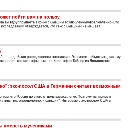
жет пойти вам на пользу
а вы вдруг прыгнете в койку с бывшим возлюбленным/возлюбленной, то
м исследовании утверждается, что секс с бывшими не мешает
м
у Леонардо было расходящееся косоглазие. Это может объяснить, как ему
измерения, считает офтальмолог Кристофер Тайлер из Лондонского
гко": экс-посол США в Германии считает возможным
 том, что Россия до этого отделывалась легко. Поэтому мы примем
ативы, но, определенно, и санкции". Интервью с экс-послом США в
бы умереть мучениками