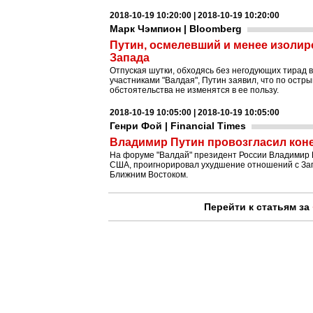
2018-10-19 10:20:00 | 2018-10-19 10:20:00
Марк Чэмпион | Bloomberg
Путин, осмелевший и менее изолир
Запада
Отпуская шутки, обходясь без негодующих тирад 
участниками "Валдая", Путин заявил, что по остр
обстоятельства не изменятся в ее пользу.
2018-10-19 10:05:00 | 2018-10-19 10:05:00
Генри Фой | Financial Times
Владимир Путин провозгласил кон
На форуме "Валдай" президент России Владимир П
США, проигнорировал ухудшение отношений с За
Ближним Востоком.
Перейти к статьям за