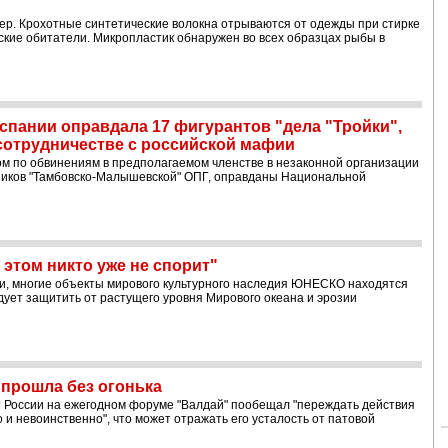
р. Крохотные синтетические волокна отрываются от одежды при стирке
рские обитатели. Микропластик обнаружен во всех образцах рыбы в
спании оправдала 17 фигурантов "дела "Тройки",
сотрудничестве с российской мафии
дом по обвинениям в предполагаемом членстве в незаконной организации
бников "Тамбовско-Малышевской" ОПГ, оправданы Национальной
этом никто уже не спорит"
и, многие объекты мирового культурного наследия ЮНЕСКО находятся
едует защитить от растущего уровня Мирового океана и эрозии
 прошла без огонька
 России на ежегодном форуме "Валдай" пообещал "переждать действия
и невоинственно", что может отражать его усталость от патовой