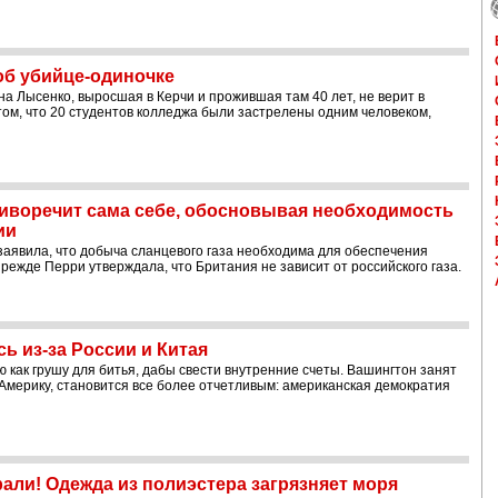
об убийце-одиночке
а Лысенко, выросшая в Керчи и прожившая там 40 лет, не верит в
том, что 20 студентов колледжа были застрелены одним человеком,
иворечит сама себе, обосновывая необходимость
ии
аявила, что добыча сланцевого газа необходима для обеспечения
прежде Перри утверждала, что Британия не зависит от российского газа.
ь из-за России и Китая
 как грушу для битья, дабы свести внутренние счеты. Вашингтон занят
 Америку, становится все более отчетливым: американская демократия
рали! Одежда из полиэстера загрязняет моря