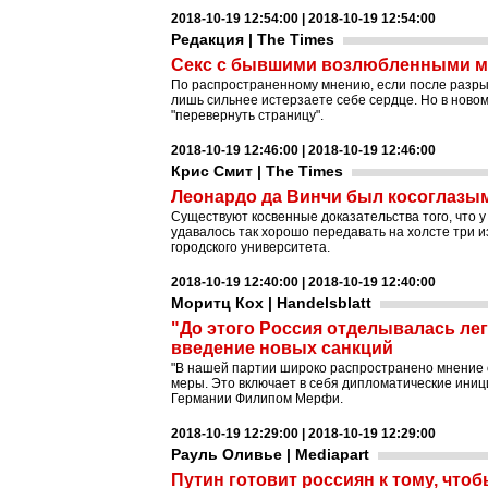
2018-10-19 12:54:00 | 2018-10-19 12:54:00
Редакция | The Times
Секс с бывшими возлюбленными мо
По распространенному мнению, если после разрыв
лишь сильнее истерзаете себе сердце. Но в ново
"перевернуть страницу".
2018-10-19 12:46:00 | 2018-10-19 12:46:00
Крис Смит | The Times
Леонардо да Винчи был косоглазы
Существуют косвенные доказательства того, что 
удавалось так хорошо передавать на холсте три 
городского университета.
2018-10-19 12:40:00 | 2018-10-19 12:40:00
Моритц Кох | Handelsblatt
"До этого Россия отделывалась ле
введение новых санкций
"В нашей партии широко распространено мнение о
меры. Это включает в себя дипломатические иници
Германии Филипом Мерфи.
2018-10-19 12:29:00 | 2018-10-19 12:29:00
Рауль Оливье | Mediapart
Путин готовит россиян к тому, что