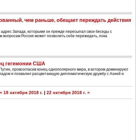
ованный, чем раньше, обещает переждать действия
в адрес Запада, которыми он прежде пересыпал свои беседы с
ым вопросам Россия может позволить себе пережидать, пока
ец гегемонии США
утин, провозгласив конец однополярного мира, в котором доминируют
падом и похвалил расцветающую дипломатическую дружбу с Азией и
«
»
18 октября 2018 г.
|
22 октября 2018 г.