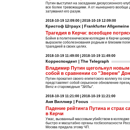
Путин выступил на заседании дискуссионного клу
все более тревожащими. А от нынешнего вообще д
затуманил его разум.
2018-10-19 12:09:00 | 2018-10-19 12:09:00
Кристоф Штраух | Frankfurter Allgemeine
Трагедия в Керчи: всеобщее потря
Бойня в политехническом колледже в Керчи шокир
выразили соболезнования родным и близким поги
трагедией в своих целях.
2018-10-19 11:49:00 | 2018-10-19 11:49:00
Корреспондент | The Telegraph
Владимир Путин щегольнул новым 
собой в сравнении со "Зверем" До
Путин прокатил своего египетского коллегу по со
представляет собой серьезное обновление прези
Benz и старомодные "ЗИЛы".
2018-10-19 11:21:00 | 2018-10-19 11:21:00
Аня Виллнер | Focus
Падение рейтинга Путина и страх с
в Керчи
Ужас, вызванный массовым убийством в колледже 
быстро и масштабно органы госбезопасности Росс
Москва придала этому ЧП.