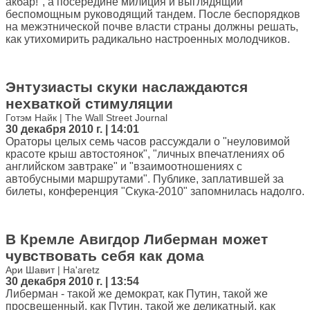
акбар!", а посередине милиция и выглядящий
беспомощным руководящий тандем. После беспорядков
на межэтнической почве власти страны должны решать,
как утихомирить радикально настроенных молодчиков.
Энтузиасты скуки наслаждаются
нехваткой стимуляции
Готэм Найк | The Wall Street Journal
30 декабря 2010 г. | 14:01
Ораторы целых семь часов рассуждали о "неуловимой
красоте крыш автостоянок", "личных впечатлениях об
английском завтраке" и "взаимоотношениях с
автобусными маршрутами". Публике, заплатившей за
билеты, конференция "Скука-2010" запомнилась надолго.
В Кремле Авигдор Либерман может
чувствовать себя как дома
Ари Шавит | Ha'aretz
30 декабря 2010 г. | 13:54
Либерман - такой же демократ, как Путин, такой же
просвещенный, как Путин, такой же деликатный, как