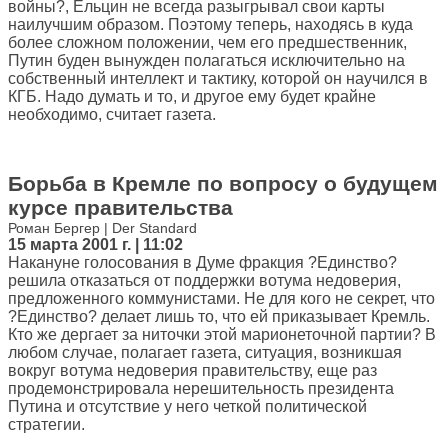
войны?, Ельцин не всегда разыгрывал свои карты
наилучшим образом. Поэтому теперь, находясь в куда
более сложном положении, чем его предшественник,
Путин буден вынужден полагаться исключительно на
собственный интеллект и тактику, которой он научился в
КГБ. Надо думать и то, и другое ему будет крайне
необходимо, считает газета.
Борьба в Кремле по вопросу о будущем
курсе правительства
Роман Бергер | Der Standard
15 марта 2001 г. | 11:02
Накануне голосования в Думе фракция ?Единство?
решила отказаться от поддержки вотума недоверия,
предложенного коммунистами. Не для кого не секрет, что
?Единство? делает лишь то, что ей приказывает Кремль.
Кто же дергает за ниточки этой марионеточной партии? В
любом случае, полагает газета, ситуация, возникшая
вокруг вотума недоверия правительству, еще раз
продемонстрировала нерешительность президента
Путина и отсутствие у него четкой политической
стратегии.