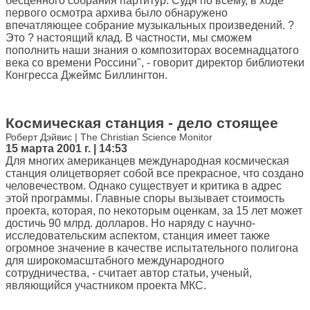
бесценного собрания партитур. Судя по всему, в ходе
первого осмотра архива было обнаружено
впечатляющее собрание музыкальных произведений. ?
Это ? настоящий клад. В частности, мы сможем
пополнить наши знания о композиторах восемнадцатого
века со времени Россини", - говорит директор библиотеки
Конгресса Джеймс Биллингтон.
Космическая станция - дело стоящее
Роберт Дэйвис | The Christian Science Monitor
15 марта 2001 г. | 14:53
Для многих американцев международная космическая
станция олицетворяет собой все прекрасное, что создано
человечеством. Однако существует и критика в адрес
этой программы. Главные споры вызывает стоимость
проекта, которая, по некоторым оценкам, за 15 лет может
достичь 90 млрд. долларов. Но наряду с научно-
исследовательским аспектом, станция имеет также
огромное значение в качестве испытательного полигона
для широкомасштабного международного
сотрудничества, - считает автор статьи, ученый,
являющийся участником проекта МКС.