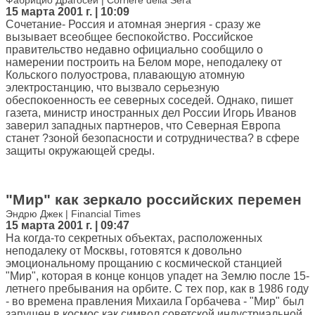
Фабрицио Драгосей | Corriere della Sera
15 марта 2001 г. | 10:09
Сочетание- Россия и атомная энергия - сразу же
вызывает всеобщее беспокойство. Российское
правительство недавно официально сообщило о
намерении построить на Белом море, неподалеку от
Кольского полуострова, плавающую атомную
электростанцию, что вызвало серьезную
обеспокоенность ее северных соседей. Однако, пишет
газета, министр иностранных дел России Игорь Иванов
заверил западных партнеров, что Северная Европа
станет ?зоной безопасности и сотрудничества? в сфере
защиты окружающей среды.
"Мир" как зеркало российских перемен
Эндрю Джек | Financial Times
15 марта 2001 г. | 09:47
На когда-то секретных объектах, расположенных
неподалеку от Москвы, готовятся к довольно
эмоциональному прощанию с космической станцией
"Мир", которая в конце концов упадет на Землю после 15-
летнего пребывания на орбите. С тех пор, как в 1986 году
- во времена правления Михаила Горбачева - "Мир" был
запущен в космос как символ советской индустриальной