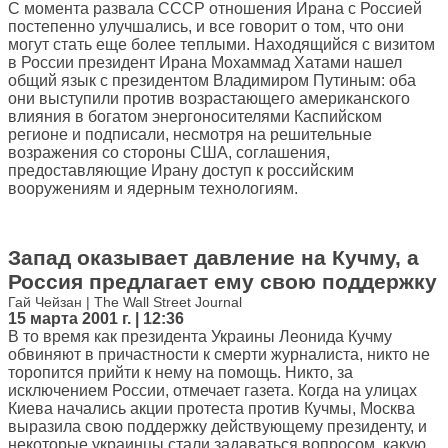
С момента развала СССР отношения Ирана с Россией
постепенно улучшались, и все говорит о том, что они
могут стать еще более теплыми. Находящийся с визитом
в России президент Ирана Мохаммад Хатами нашел
общий язык с президентом Владимиром Путиным: оба
они выступили против возрастающего американского
влияния в богатом энергоносителями Каспийском
регионе и подписали, несмотря на решительные
возражения со стороны США, соглашения,
предоставляющие Ирану доступ к российским
вооружениям и ядерным технологиям.
Запад оказывает давление на Кучму, а
Россия предлагает ему свою поддержку
Гай Чейзан | The Wall Street Journal
15 марта 2001 г. | 12:36
В то время как президента Украины Леонида Кучму
обвиняют в причастности к смерти журналиста, никто не
торопится прийти к нему на помощь. Никто, за
исключением России, отмечает газета. Когда на улицах
Киева начались акции протеста против Кучмы, Москва
выразила свою поддержку действующему президенту, и
некоторые украинцы стали задаваться вопросом, какую